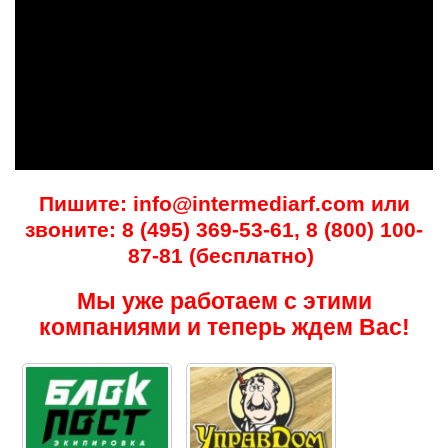
Пишите: info@intermediarf.com или
звоните: 8 (495) 369-53-61, 8 (800) 100-
87-81 (бесплатно)
Мы уже работаем с этими
компаниями и теперь ждем Вас!