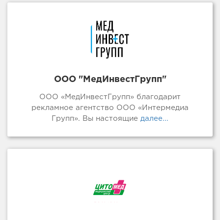
ООО "МедИнвестГрупп"
ООО «МедИнвестГрупп» благодарит
рекламное агентство ООО «Интермедиа
Групп». Вы настоящие
далее...