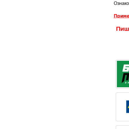
Ознако
Приме
Пиши