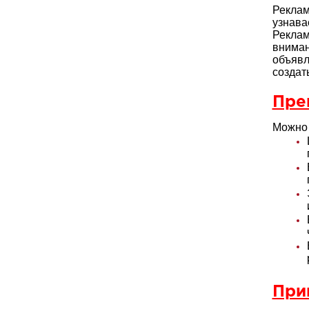
Реклам
узнава
Реклам
внима
объяв
создат
Пре
Можно 
При