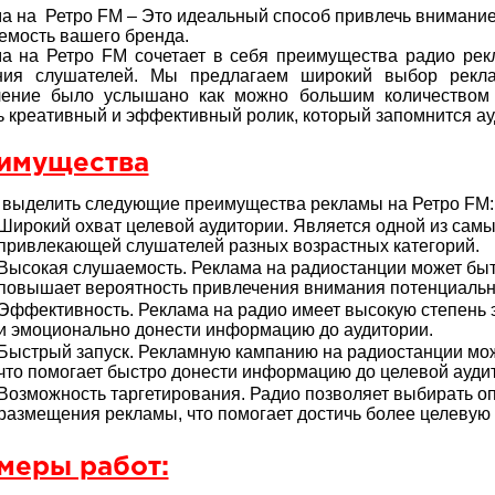
а на Ретро FM – Это идеальный способ привлечь внимание
емость вашего бренда.
а на Ретро FM сочетает в себя преимущества радио ре
ния слушателей. Мы предлагаем широкий выбор рекл
ление было услышано как можно большим количеством
ь креативный и эффективный ролик, который запомнится ау
имущества
выделить следующие преимущества рекламы на Ретро FM:
Широкий охват целевой аудитории. Является одной из самы
привлекающей слушателей разных возрастных категорий.
Высокая слушаемость. Реклама на радиостанции может бы
повышает вероятность привлечения внимания потенциальн
Эффективность. Реклама на радио имеет высокую степень э
и эмоционально донести информацию до аудитории.
Быстрый запуск. Рекламную кампанию на радиостанции можн
что помогает быстро донести информацию до целевой ауди
Возможность таргетирования. Радио позволяет выбирать 
размещения рекламы, что помогает достичь более целевую
меры работ: