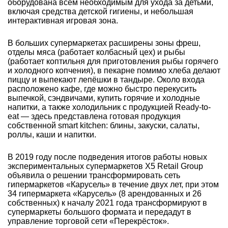
оборудована всем необходимым для ухода за детьми,
включая средства детской гигиены, и небольшая
интерактивная игровая зона.
В больших супермаркетах расширены зоны фреш,
отделы мяса (работает колбасный цех) и рыбы
(работает коптильня для приготовления рыбы горячего
и холодного копчения), в пекарне помимо хлеба делают
пиццу и выпекают лепёшки в тандыре. Около входа
расположено кафе, где можно быстро перекусить
выпечкой, сэндвичами, купить горячие и холодные
напитки, а также холодильник с продукцией Ready-to-
eat — здесь представлена готовая продукция
собственной smart kitchen: блины, закуски, салаты,
роллы, каши и напитки.
В 2019 году после подведения итогов работы новых
экспериментальных супермаркетов X5 Retail Group
объявила о решении трансформировать сеть
гипермаркетов «Карусель» в течение двух лет, при этом
34 гипермаркета «Карусель» (8 арендованных и 26
собственных) к началу 2021 года трансформируют в
супермаркеты большого формата и передадут в
управление торговой сети «Перекрёсток».