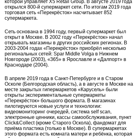
которой управляет X5 Retail Group. В августе 2019 года
открылся 800-й супермаркет сети. По итогам 2019 года
торговая сеть «Перекрёсток» насчитывает 852
супермаркета.
Сеть основана в 1994 году, первый супермаркет был
открыт в Москве. В 2002 году «Перекрёсток» начал
открывать магазины в других российских регионах. В
2003-2004 годах «Перекрёсток» приобрёл несколько
региональных сетей: Spar Middle Volga в Нижнем
Новгороде (2003), «365» в Ярославле и «Далпорт» в
Краснодаре (2004).
В апреле 2019 года в Санкт-Петербурге и в Старом
Осколе (Белгородская область), а в августе в Москве на
месте закрытых гипермаркетов «Карусель» были
открыты экспериментальные супермаркеты
«Перекрёсток» большого формата. В магазинах
пилотируются новые услуги и технологии:
видеомониторинг очередей, система self scan,
электронные ценники, кассы самообслуживания, пункт
Click&Collect (кроме Старого Оскола), фандомат для
приёма пластика (только в Москве). В супермаркетах
этого формата есть комната матери и ребёнка, которая