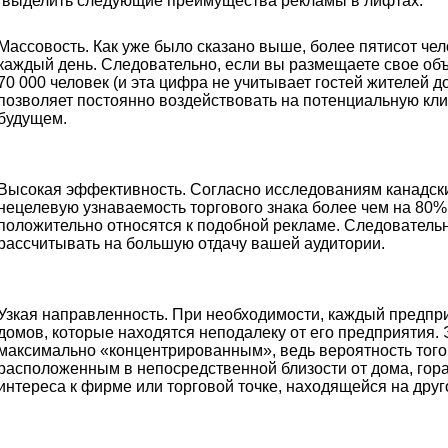
выделить следующие преимущества рекламы в лифтах:
Массовость. Как уже было сказано выше, более пятисот чел
каждый день. Следовательно, если вы размещаете свое объя
70 000 человек (и эта цифра не учитывает гостей жителей до
позволяет постоянно воздействовать на потенциальную кли
будущем.
Высокая эффективность. Согласно исследованиям канадск
нецелевую узнаваемость торгового знака более чем на 80%
положительно относятся к подобной рекламе. Следователь
рассчитывать на большую отдачу вашей аудитории.
Узкая направленность. При необходимости, каждый предпр
домов, которые находятся неподалеку от его предприятия.
максимально «концентрированным», ведь вероятность того,
расположенным в непосредственной близости от дома, гор
интереса к фирме или торговой точке, находящейся на друг