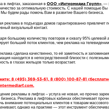
а в лифтах, заказанная в
, —
ООО «Интермедиа Групп»
ничество за оптимальную стоимость. С нашей помощью Вы 
 Мы будем рады помочь Вам в развитие Вашего бизнеса.
я реклама в подъездах домов гарантированно привлечет п
вный визуальный контакт.
аря большому количеству повторов и охвату 95% целевой а
ирует больший поток клиентов, чем реклама на телевидении
еклама сделана качественно, то её заметность и запоминае
ация находится в непосредственной близости с полезными
ность в глазах жильцов только возрастает.
ите: 8 (495) 369-53-61, 8 (800) 100-87-81 (бесплат
ntermediarf.com.
ение рекламы в лифтах – услуга не новая, но прочно зар
 бизнеса. Реклама в лифтовых кабинах обеспечивает прочны
чь внимание потенциальных клиентов к товарам массового 
енивают, однако на практике — этот инструмент обеспечив