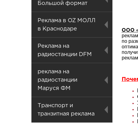
Большой формат
Реклама в OZ МОЛЛ
в Краснодаре
ООО «
реклам
по раз
Реклама на
оптима
получи
радиостанции DFM
реклам
реклама на
Поче
радиостанции
Маруся ФМ
Транспорт и
транзитная реклама