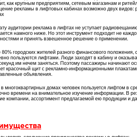
ит, как крупным предприятиям, сетевым магазинам и ритейл
ение рекламы в лифтовых кабинах возможно двух видов: р
ах
ату аудитории реклама в лифтах не уступает радиовещанию
ается намного ниже. Но этот инструмент подходит не каждом
ностями и принять взвешенное решение о применении.
80% городских жителей разного финансового положения, со
вно пользуются лифтами. Люди заходят в кабину и оказываю
секунд им нечем заняться. Поэтому пассажиры начинают осм
ет красочный щит с рекламно-информационными плакатами
авленные объявления.
к в многоквартирных домах человек пользуется лифтом в ср
очно времени на внимательное изучение информации. В рез
ие компании, ассортимент предлагаемой ею продукции и д
имущества