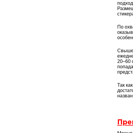
подход
Размещ
стикер
По охв
оказыв
особен
Свыше 
ежедне
20–60 
попада
предст
Так ка
достат
назван
Пре