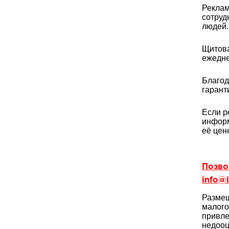
Реклам
сотруд
людей.
Щитова
ежедне
Благод
гарант
Если р
информ
её цен
Позвон
info@i
Размещ
малого
привле
недооц