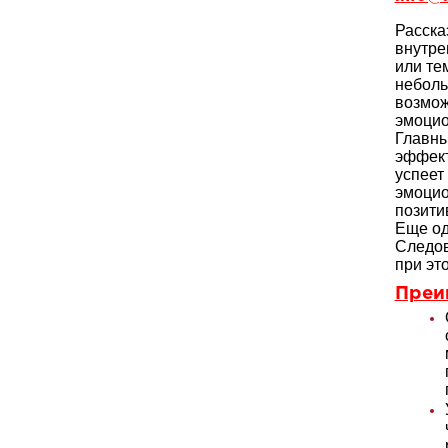
Расска
внутре
или те
неболь
возмож
эмоцио
Главны
эффект
успеет
эмоцио
позити
Еще од
Следов
при эт
Преи