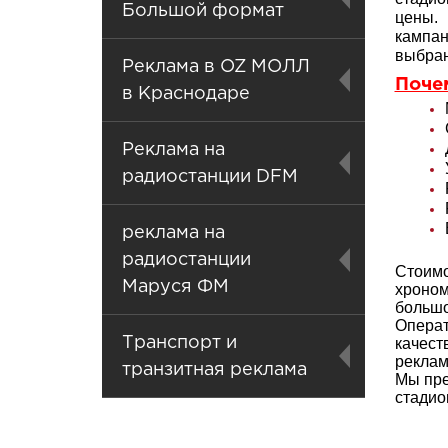
Большой формат
цены.
кампан
выбран
Реклама в OZ МОЛЛ
Поче
в Краснодаре
Реклама на
радиостанции DFM
реклама на
радиостанции
Стоимо
Маруся ФМ
хроном
больш
Операт
Транспорт и
качест
реклам
транзитная реклама
Мы пре
стадио