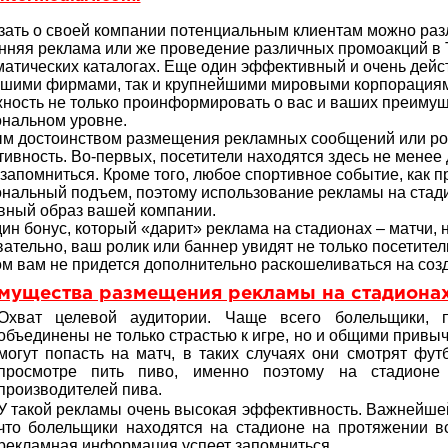
зать о своей компании потенциальным клиентам можно ра
нняя реклама или же проведение различных промоакций в
матических каталогах. Еще один эффективный и очень дей
шими фирмами, так и крупнейшими мировыми корпорациями,
ность не только проинформировать о вас и ваших преимуще
нальном уровне.
м достоинством размещения рекламных сообщений или рол
ивность. Во-первых, посетители находятся здесь не менее
 запомниться. Кроме того, любое спортивное событие, как 
нальный подъем, поэтому использование рекламы на стад
вный образ вашей компании.
ин бонус, который «дарит» реклама на стадионах – матчи,
ательно, ваш ролик или баннер увидят не только посетител
ом вам не придется дополнительно раскошеливаться на соз
мущества размещения рекламы на стадиона
Охват целевой аудитории. Чаще всего болельщики, 
объединены не только страстью к игре, но и общими привы
могут попасть на матч, в таких случаях они смотрят фут
просмотре пить пиво, именно поэтому на стадионе
производителей пива.
У такой рекламы очень высокая эффективность. Важнейшей
что болельщики находятся на стадионе на протяжении вс
рекламная информация успеет запомниться.