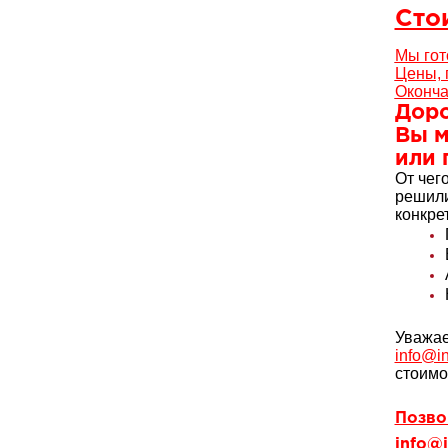
Сто
Мы гот
Цены, 
Оконча
Доро
Вы м
или 
От чег
решили
конкре
Уважае
info@in
стоимо
Позвон
info@i