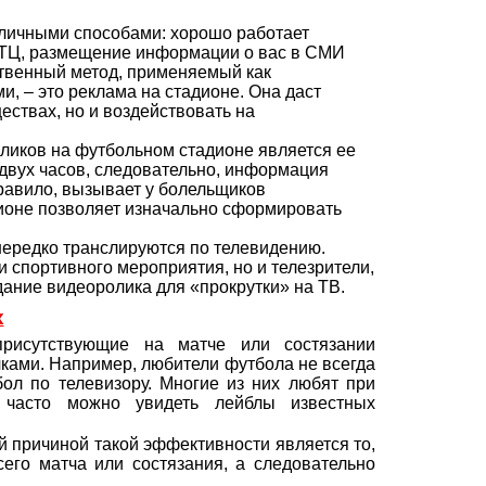
зличными способами: хорошо работает
 ТЦ, размещение информации о вас в СМИ
ственный метод, применяемый как
 – это реклама на стадионе. Она даст
ствах, но и воздействовать на
иков на футбольном стадионе является ее
 двух часов, следовательно, информация
правило, вызывает у болельщиков
ионе позволяет изначально сформировать
 нередко транслируются по телевидению.
и спортивного мероприятия, но и телезрители,
дание видеоролика для «прокрутки» на ТВ.
х
присутствующие на матче или состязании
чками. Например, любители футбола не всегда
бол по телевизору. Многие из них любят при
 часто можно увидеть лейблы известных
 причиной такой эффективности является то,
его матча или состязания, а следовательно