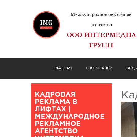
Международное рекламное
агентство
ООО ИНТЕРМЕДИА
ГРУПП
ГЛАВНАЯ
О КОМПАНИИ
ВИД
Ка
КАДРОВАЯ
РЕКЛАМА В
ЛИФТАХ |
МЕЖДУНАРОДНОЕ
РЕКЛАМНОЕ
АГЕНТСТВО