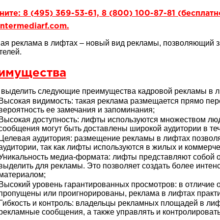
ите: 8 (495) 369-53-61, 8 (800) 100-87-81 (бесплат
ntermediarf.com.
ая реклама в лифтах – новый вид рекламы, позволяющий 
телей.
имущества
выделить следующие преимущества кадровой рекламы в л
Высокая видимость: такая реклама размещается прямо пер
вероятность ее замечания и запоминания;
Высокая доступность: лифты используются множеством лю
сообщения могут быть доставлены широкой аудитории в теч
Целевая аудитория: размещение рекламы в лифтах позволяе
аудитории, так как лифты используются в жилых и коммерче
Уникальность медиа-формата: лифты представляют собой о
выделить для рекламы. Это позволяет создать более инте
материалом;
Высокий уровень гарантированных просмотров: в отличие о
пропущены или проигнорированы, реклама в лифтах практи
Гибкость и контроль: владельцы рекламных площадей в лиф
рекламные сообщения, а также управлять и контролировать 