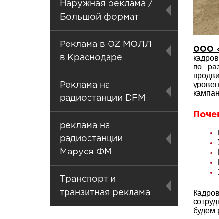
Наружная реклама /
Большой формат
Реклама в OZ МОЛЛ
ООО «
кадров
в Краснодаре
по ра
продви
урове
Реклама на
кампан
радиостанции DFM
Поче
реклама на
радиостанции
Маруся ФМ
Транспорт и
Кадров
транзитная реклама
сотруд
будем 