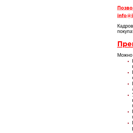
Позвон
info@i
Кадров
покупа
Пре
Можно 