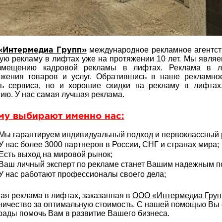
международное рекламное агентств
Интермедиа Групп»
ую рекламу в лифтах уже на протяжении 10 лет. Мы явл
змещению кадровой рекламы в лифтах. Реклама в л
жения товаров и услуг. Обратившись в наше рекламно
нь сервиса, но и хорошие скидки на рекламу в лифта
ию. У нас самая лучшая реклама.
му выбирают именно нас:
Мы гарантируем индивидуальный подход и первоклассный р
У нас более 3000 партнеров в России, СНГ и странах мира;
Есть выход на мировой рынок;
Ваш личный эксперт по рекламе станет Вашим надежным 
У нас работают профессионалы своего дела;
ая реклама в лифтах, заказанная в
ООО «Интермедиа Груп
ничество за оптимальную стоимость. С нашей помощью Вы 
рады помочь Вам в развитие Вашего бизнеса.