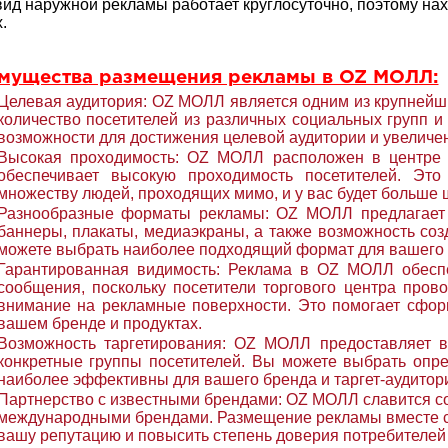
вид наружной рекламы работает круглосуточно, поэтому на
.
мущества размещения рекламы в OZ МОЛЛ:
Целевая аудитория: OZ МОЛЛ является одним из крупнейш
количество посетителей из различных социальных групп и
возможности для достижения целевой аудитории и увелич
Высокая проходимость: OZ МОЛЛ расположен в центре 
обеспечивает высокую проходимость посетителей. Это
множеству людей, проходящих мимо, и у вас будет больше 
Разнообразные форматы рекламы: OZ МОЛЛ предлагает
баннеры, плакаты, медиаэкраны, а также возможность со
можете выбрать наиболее подходящий формат для вашего 
Гарантированная видимость: Реклама в OZ МОЛЛ обесп
сообщения, поскольку посетители торгового центра пров
внимание на рекламные поверхности. Это помогает сфор
вашем бренде и продуктах.
Возможность таргетирования: OZ МОЛЛ предоставляет в
конкретные группы посетителей. Вы можете выбрать опр
наиболее эффективны для вашего бренда и таргет-аудитор
Партнерство с известными брендами: OZ МОЛЛ славится с
международными брендами. Размещение рекламы вместе с 
вашу репутацию и повысить степень доверия потребителей 