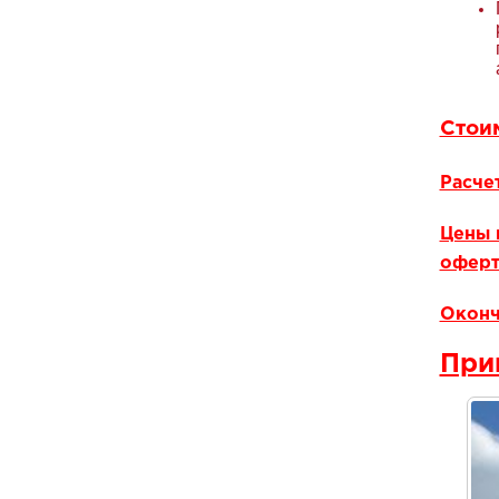
Стои
Расче
Цены 
оферт
Оконч
При