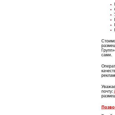
Стоимо
размещ
Групп»
сами.
Операт
качест
реклам
Уважае
почту:
разме
Позвон