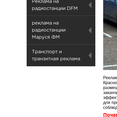
Реклама на
радиостанции DFM
реклама на
радиостанции
Маруся ФМ
Транспорт и
транзитная реклама
Рекла
Красно
разме
закан
эффект
для пр
соблюд
Поче