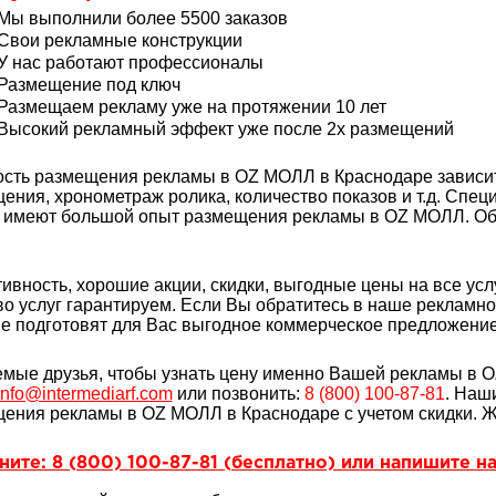
Мы выполнили более 5500 заказов
Свои рекламные конструкции
У нас работают профессионалы
Размещение под ключ
Размещаем рекламу уже на протяжении 10 лет
Высокий рекламный эффект уже после 2х размещений
сть размещения рекламы в OZ МОЛЛ в Краснодаре зависит
ения, хронометраж ролика, количество показов и т.д. Спе
 имеют большой опыт
размещения рекламы
в OZ МОЛЛ
. О
ивность, хорошие акции, скидки, выгодные цены на все услу
во услуг гарантируем. Если Вы обратитесь в наше рекламн
е подготовят для Вас выгодное коммерческое предложение 
мые друзья, чтобы узнать цену именно Вашей рекламы в
info@intermediarf.com
или позвонить:
8 (800) 100-87-81
. Наш
щения рекламы в
OZ МОЛЛ
в Краснодаре
с учетом скидки. 
ите: 8 (800) 100-87-81 (бесплатно) или напишите на