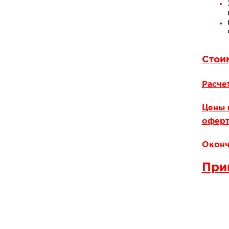
Стои
Расче
Цены 
оферт
Оконч
При