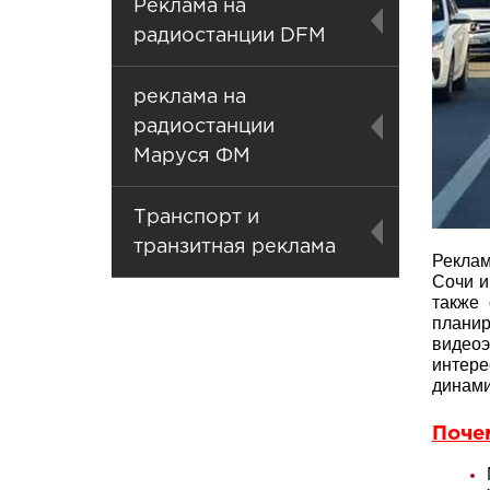
Реклама на
радиостанции DFM
реклама на
радиостанции
Маруся ФМ
Транспорт и
транзитная реклама
Реклам
Сочи и
также
плани
видео
интере
динами
Поче