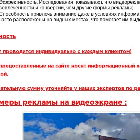
Эффективность. Исследования показывают, что видеорекла
вовлеченности и конверсии, чем другие формы рекламы;
Способность привлечь внимание даже в условиях информац
часто расположены на видных местах, что помогает им выд
мость
т проводится индивидуально с каждым клиентом!
предоставленные на сайте носят информационный х
ой.
ательную сумму уточняйте у наших экспертов по р
меры рекламы на видеоэкране :