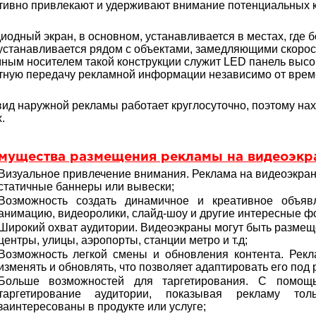
ивно привлекают и удерживают внимание потенциальных к
иодный экран, в основном, устанавливается в местах, где
устанавливается рядом с объектами, замедляющими скоро
ным носителем такой конструкции служит LED панель высо
ную передачу рекламной информации независимо от време
вид наружной рекламы работает круглосуточно, поэтому на
.
мущества размещения рекламы на видеоэкр
Визуальное привлечение внимания. Реклама на видеоэкра
статичные баннеры или вывески;
Возможность создать динамичное и креативное объяв
анимацию, видеоролики, слайд-шоу и другие интересные 
Широкий охват аудитории. Видеоэкраны могут быть размещ
центры, улицы, аэропорты, станции метро и т.д;
Возможность легкой смены и обновления контента. Рекл
изменять и обновлять, что позволяет адаптировать его под 
Больше возможностей для таргетирования. С помощ
таргетирование аудитории, показывая рекламу то
заинтересованы в продукте или услуге;