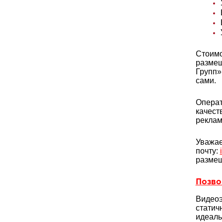
Стоимо
размещ
Групп»
сами.
Операт
качест
реклам
Уважае
почту:
размещ
Позвон
Видеоэ
статич
идеаль