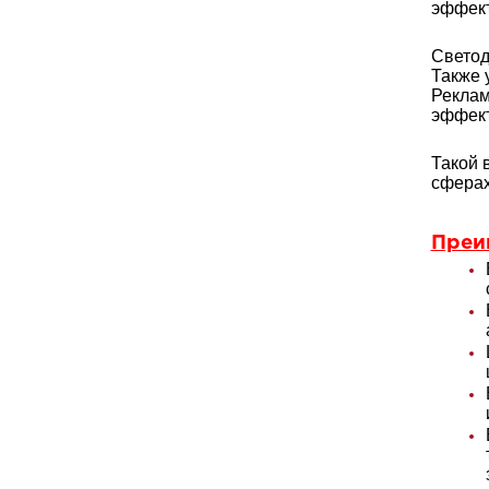
эффект
Светод
Также 
Реклам
эффект
Такой 
сферах
Преи