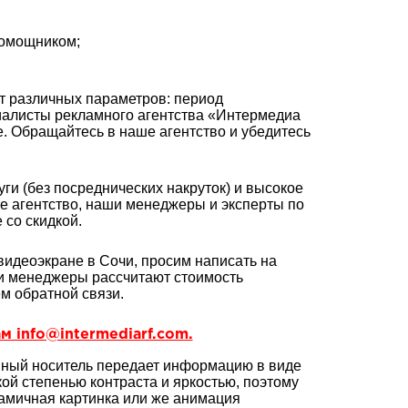
помощником;
т различных параметров: период
циалисты рекламного агентства «Интермедиа
 Обращайтесь в наше агентство и убедитесь
ги (без посреднических накруток) и высокое
ое агентство, наши менеджеры и эксперты по
со скидкой.
идеоэкране в Сочи, просим написать на
и менеджеры рассчитают стоимость
м обратной связи.
м info@intermediarf.com.
мный носитель передает информацию в виде
ой степенью контраста и яркостью, поэтому
намичная картинка или же анимация