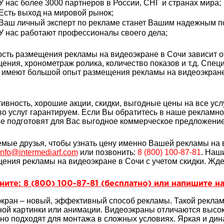
У нас более 3000 партнеров в России, СНГ и странах мира;
Есть выход на мировой рынок;
Ваш личный эксперт по рекламе станет Вашим надежным 
У нас работают профессионалы своего дела;
сть размещения рекламы на видеоэкране в Сочи зависит о
ения, хронометраж ролика, количество показов и т.д. Спе
 имеют большой опыт
размещения рекламы на видеоэкране.
ивность, хорошие акции, скидки, выгодные цены на все услу
во услуг гарантируем. Если Вы обратитесь в наше рекламн
е подготовят для Вас выгодное коммерческое предложение 
мые друзья, чтобы узнать цену именно Вашей рекламы на в
info@intermediarf.com
или позвонить:
8 (800) 100-87-81
. Наш
ения рекламы на видеоэкране в Сочи с учетом скидки. Жде
ите: 8 (800) 100-87-81 (бесплатно) или напишите на
кран – новый, эффективный способ рекламы. Такой рекла
ной картинки или анимации. Видеоэкраны отличаются высок
но подходят для монтажа в сложных условиях. Яркая и ди