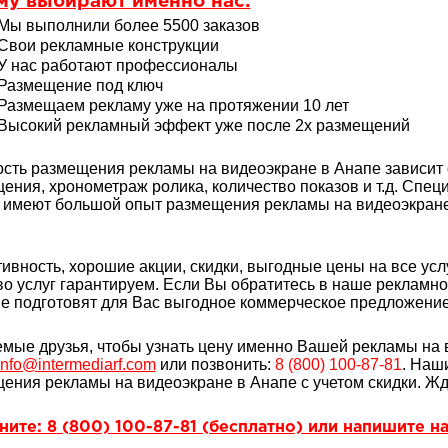
му выбирают именно нас:
Мы выполнили более 5500 заказов
Свои рекламные конструкции
У нас работают профессионалы
Размещение под ключ
Размещаем рекламу уже на протяжении 10 лет
Высокий рекламный эффект уже после 2х размещений
сть размещения рекламы на видеоэкране в Анапе зависит 
ения, хронометраж ролика, количество показов и т.д. Спе
 имеют большой опыт
размещения рекламы на видеоэкране.
ивность, хорошие акции, скидки, выгодные цены на все услу
во услуг гарантируем. Если Вы обратитесь в наше рекламн
е подготовят для Вас выгодное коммерческое предложение 
мые друзья, чтобы узнать цену именно Вашей рекламы на 
info@intermediarf.com
или позвонить:
8 (800) 100-87-81
. Наш
ения рекламы на видеоэкране в Анапе с учетом скидки. Жд
ите: 8 (800) 100-87-81 (бесплатно) или напишите на