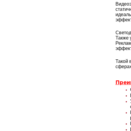
Видеоэ
статич
идеаль
эффект
Светод
Также 
Реклам
эффект
Такой 
сферах
Преи