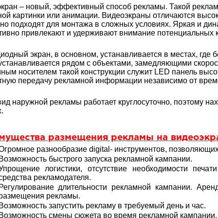
кран – новый, эффективный способ рекламы. Такой рекла
ной картинки или анимации. Видеоэкраны отличаются высок
но подходят для монтажа в сложных условиях. Яркая и ди
ивно привлекают и удерживают внимание потенциальных к
иодный экран, в основном, устанавливается в местах, где
устанавливается рядом с объектами, замедляющими скоро
ным носителем такой конструкции служит LED панель высо
ную передачу рекламной информации независимо от време
вид наружной рекламы работает круглосуточно, поэтому на
.
мущества размещения рекламы на видеоэкр
Огромное разнообразие digital- инструментов, позволяющих
Возможность быстрого запуска рекламной кампании.
Упрощение логистики, отсутствие необходимости печати
средства рекламодателя.
Регулирование длительности рекламной кампании. Аре
размещения рекламы.
Возможность запустить рекламу в требуемый день и час.
Возможность смены сюжета во время рекламной кампании.