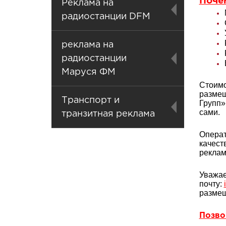
Поче
Реклама на
радиостанции DFM
реклама на
радиостанции
Маруся ФМ
Стоимо
размещ
Транспорт и
Групп»
сами.
транзитная реклама
Операт
качест
реклам
Уважае
почту:
размещ
Позвон