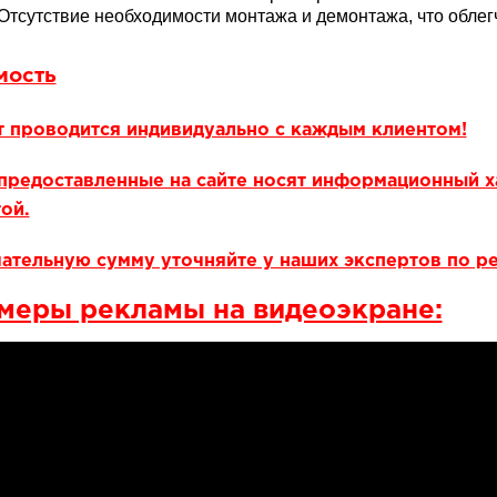
Отсутствие необходимости монтажа и демонтажа, что облегч
мость
т проводится индивидуально с каждым клиентом!
предоставленные на сайте носят информационный х
ой.
ательную сумму уточняйте у наших экспертов по р
меры рекламы на видеоэкране: