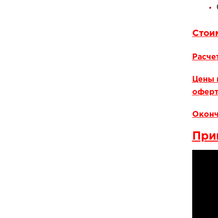
Стои
Расче
Цены 
оферт
Оконч
При