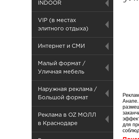
INDOOR
VIP (в местах
элитного отдыха)
Интернет и СМИ
Малый формат /
Уличная мебель
Наружная реклама /
Реклам
Большой формат
Анапе.
разме
закан
Реклама в OZ МОЛЛ
эффект
в Краснодаре
для пр
соблюд