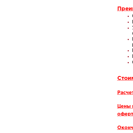
Преи
Стои
Расче
Цены 
оферт
Оконч