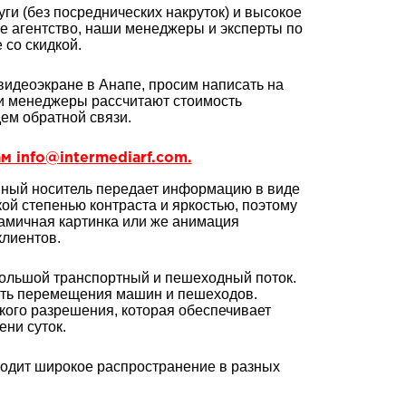
ги (без посреднических накруток) и высокое
ое агентство, наши менеджеры и эксперты по
со скидкой.
видеоэкране в Анапе, просим написать на
и менеджеры рассчитают стоимость
ем обратной связи.
м info@intermediarf.com.
мный носитель передает информацию в виде
ой степенью контраста и яркостью, поэтому
намичная картинка или же анимация
лиентов.
 большой транспортный и пешеходный поток.
сть перемещения машин и пешеходов.
кого разрешения, которая обеспечивает
ни суток.
ходит широкое распространение в разных