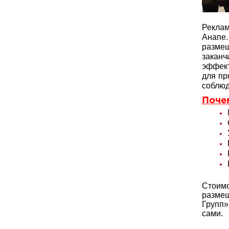
Реклам
Анапе.
разме
закан
эффект
для пр
соблюд
Поче
Стоимо
размещ
Групп»
сами.