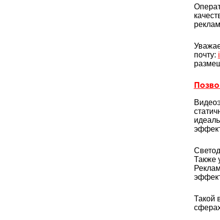
Операт
качест
реклам
Уважае
почту:
размещ
Позвон
Видеоэ
статич
идеаль
эффект
Светод
Также 
Реклам
эффект
Такой 
сферах