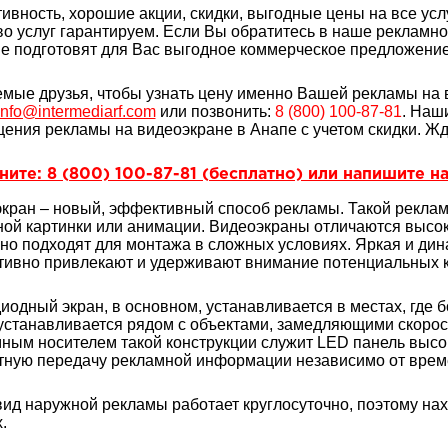
ивность, хорошие акции, скидки, выгодные цены на все услу
во услуг гарантируем. Если Вы обратитесь в наше рекламн
е подготовят для Вас выгодное коммерческое предложение 
мые друзья, чтобы узнать цену именно Вашей рекламы на 
info@intermediarf.com
или позвонить:
8 (800) 100-87-81
. Наш
ения рекламы на видеоэкране в Анапе с учетом скидки. Жд
ите: 8 (800) 100-87-81 (бесплатно) или напишите на
кран – новый, эффективный способ рекламы. Такой рекла
ной картинки или анимации. Видеоэкраны отличаются высок
но подходят для монтажа в сложных условиях. Яркая и ди
ивно привлекают и удерживают внимание потенциальных к
иодный экран, в основном, устанавливается в местах, где
устанавливается рядом с объектами, замедляющими скоро
ным носителем такой конструкции служит LED панель высо
ную передачу рекламной информации независимо от време
вид наружной рекламы работает круглосуточно, поэтому на
.