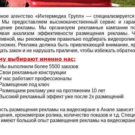
ное агентство «Интермедиа Групп» — специализируетс
 Мы предоставляем высококачественный сервис и гара
щение рекламы. Мы организуем рекламные кампании по
чивая анализом эффективности размещения рекламы. 
ивной, мы рекомендуем правильно подбирать видеоролик
охожих. Реклама должна быть привлекающей внимание, яр
ать закон и не нарушать приличия, чтобы избежать обратно
му выбирают именно нас:
Мы выполнили более 5500 заказов
Свои рекламные конструкции
У нас работают профессионалы
Размещение под ключ
Размещаем рекламу уже на протяжении 10 лет
Высокий рекламный эффект уже после 2х размещений
сть размещения рекламы на видеоэкране в Анапе зависит 
ения, хронометраж ролика, количество показов и т.д. Спе
 имеют большой опыт
размещения рекламы на видеоэкране.