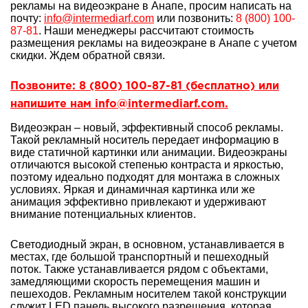
рекламы на видеоэкране в Анапе, просим написать на
почту:
info@intermediarf.com
или позвонить:
8 (800) 100-
87-81
. Наши менеджеры рассчитают стоимость
размещения рекламы на видеоэкране в Анапе с учетом
скидки. Ждем обратной связи.
Позвоните: 8 (800) 100-87-81 (бесплатно) или
напишите нам info@intermediarf.com.
Видеоэкран – новый, эффективный способ рекламы.
Такой рекламный носитель передает информацию в
виде статичной картинки или анимации. Видеоэкраны
отличаются высокой степенью контраста и яркостью,
поэтому идеально подходят для монтажа в сложных
условиях. Яркая и динамичная картинка или же
анимация эффективно привлекают и удерживают
внимание потенциальных клиентов.
Светодиодный экран, в основном, устанавливается в
местах, где большой транспортный и пешеходный
поток. Также устанавливается рядом с объектами,
замедляющими скорость перемещения машин и
пешеходов. Рекламным носителем такой конструкции
служит LED панель высокого разрешения, которая