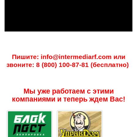
Пишите: info@intermediarf.com или
звоните: 8 (800) 100-87-81 (бесплатно)
Мы уже работаем с этими
компаниями и теперь ждем Вас!