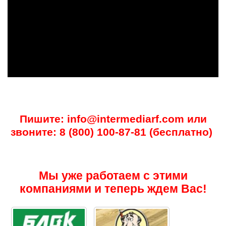
Пишите: info@intermediarf.com или
звоните: 8 (800) 100-87-81 (бесплатно)
Мы уже работаем с этими
компаниями и теперь ждем Вас!