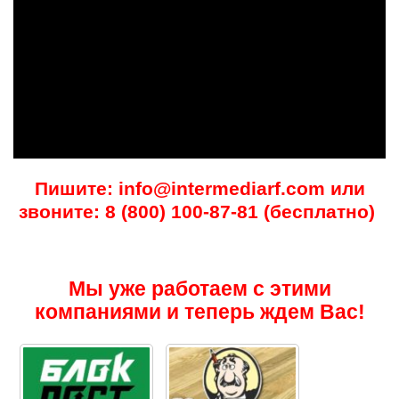
Пишите: info@intermediarf.com или
звоните: 8 (800) 100-87-81 (бесплатно)
Мы уже работаем с этими
компаниями и теперь ждем Вас!