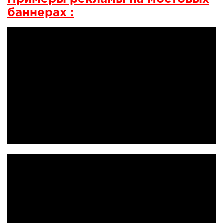
баннерах
: