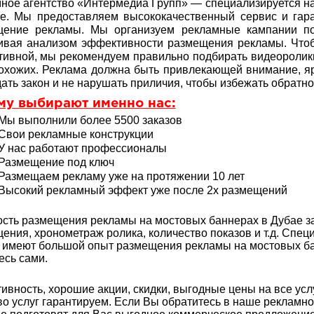
ное агентство «Интермедиа Групп» — специализируется н
е. Мы предоставляем высококачественный сервис и гар
щение рекламы. Мы организуем рекламные кампании по
ивая анализом эффективности размещения рекламы. Что
ивной, мы рекомендуем правильно подбирать видеоролик
охожих. Реклама должна быть привлекающей внимание, яр
ать закон и не нарушать приличия, чтобы избежать обратно
му выбирают именно нас:
Мы выполнили более 5500 заказов
Свои рекламные конструкции
У нас работают профессионалы
Размещение под ключ
Размещаем рекламу уже на протяжении 10 лет
Высокий рекламный эффект уже после 2х размещений
сть размещения рекламы на мостовых баннерах в Дубае за
ения, хронометраж ролика, количество показов и т.д. Спе
 имеют большой опыт
размещения рекламы на мостовых ба
есь сами.
ивность, хорошие акции, скидки, выгодные цены на все услу
во услуг гарантируем. Если Вы обратитесь в наше рекламн