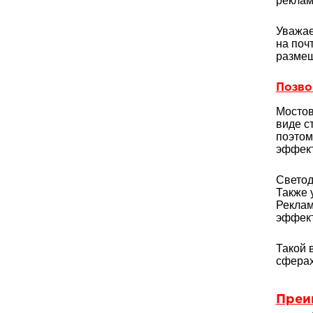
реклам
Уважае
на поч
размещ
Позвон
Мостов
виде с
поэтом
эффект
Светод
Также 
Реклам
эффект
Такой 
сферах
Преи