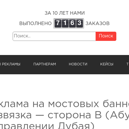
ЗА 10 ЛЕТ НАМИ
7
1
6
3
ВЫПОЛНЕНО
ЗАКАЗОВ
Поиск
Ы РЕКЛАМЫ
ПАРТНЕРАМ
НОВОСТИ
КЕЙСЫ
Т
клама на мостовых банн
звязка — сторона B (Аб
правлении Дубая)