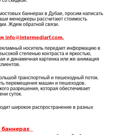
со скидкой.
мостовых баннерах в Дубае, просим написать
Наши менеджеры рассчитают стоимость
ки. Ждем обратной связи.
м info@intermediarf.com.
рекламный носитель передает информацию в
высокой степенью контраста и яркостью,
ая и динамичная картинка или же анимация
лиентов.
 большой транспортный и пешеходный поток.
сть перемещения машин и пешеходов.
кого разрешения, которая обеспечивает
ни суток.
ходит широкое распространение в разных
х баннерах