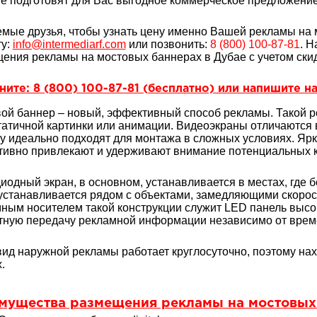
е подготовят для Вас выгодное коммерческое предложение 
мые друзья, чтобы узнать цену именно Вашей рекламы на 
ту:
info@intermediarf.com
или позвонить:
8 (800) 100-87-81
. 
ения рекламы на мостовых баннерах в Дубае с учетом скид
ите: 8 (800) 100-87-81 (бесплатно) или напишите на
ой баннер
– новый, эффективный способ рекламы. Такой 
татичной картинки или анимации. Видеоэкраны отличаются 
у идеально подходят для монтажа в сложных условиях. Ярк
ивно привлекают и удерживают внимание потенциальных к
иодный экран, в основном, устанавливается в местах, где
устанавливается рядом с объектами, замедляющими скоро
ным носителем такой конструкции служит LED панель высо
ную передачу рекламной информации независимо от време
вид наружной рекламы работает круглосуточно, поэтому на
.
мущества размещения рекламы на мостовы