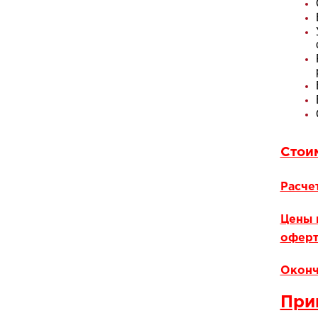
Стои
Расче
Цены 
оферт
Оконч
При