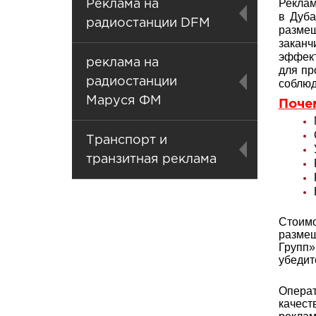
Реклам
Реклама на
в Дуба
радиостанции DFM
разме
заканч
эффект
реклама на
для пр
радиостанции
соблюд
Маруся ФМ
Поче
Транспорт и
транзитная реклама
Стоимо
размещ
Групп»
убедит
Операт
качест