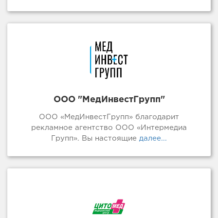
ООО "МедИнвестГрупп"
ООО «МедИнвестГрупп» благодарит
рекламное агентство ООО «Интермедиа
Групп». Вы настоящие
далее...