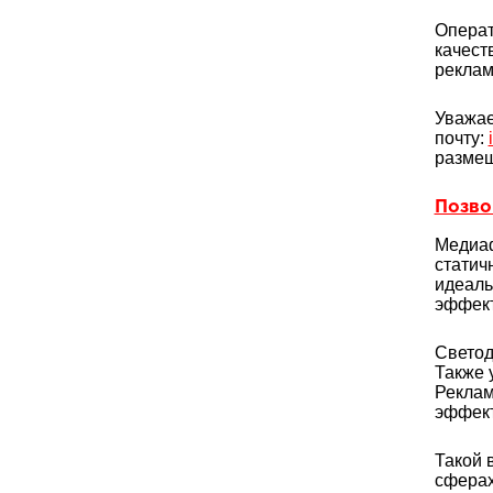
Операт
качест
реклам
Уважае
почту:
размещ
Позвон
Медиаф
статич
идеаль
эффект
Светод
Также 
Реклам
эффект
Такой 
сферах