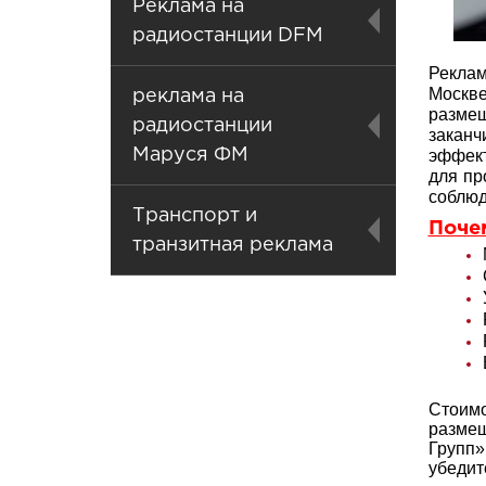
Реклама на
радиостанции DFM
Реклам
Москве
реклама на
разме
радиостанции
закан
Маруся ФМ
эффект
для пр
соблюд
Транспорт и
Поче
транзитная реклама
Стоимо
размещ
Групп»
убедит