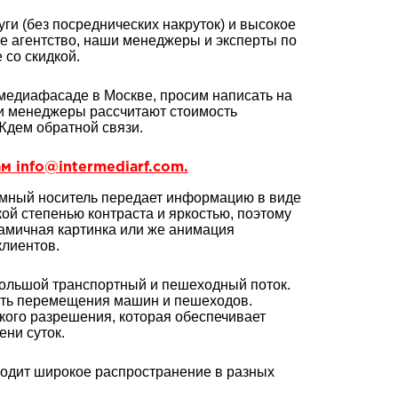
ги (без посреднических накруток) и высокое
ое агентство, наши менеджеры и эксперты по
со скидкой.
медиафасаде в Москве, просим написать на
и менеджеры рассчитают стоимость
Ждем обратной связи.
м info@intermediarf.com.
мный носитель передает информацию в виде
ой степенью контраста и яркостью, поэтому
намичная картинка или же анимация
лиентов.
 большой транспортный и пешеходный поток.
сть перемещения машин и пешеходов.
кого разрешения, которая обеспечивает
ни суток.
ходит широкое распространение в разных