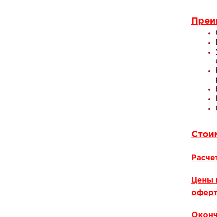
Преи
Стои
Расче
Цены 
оферт
Оконч