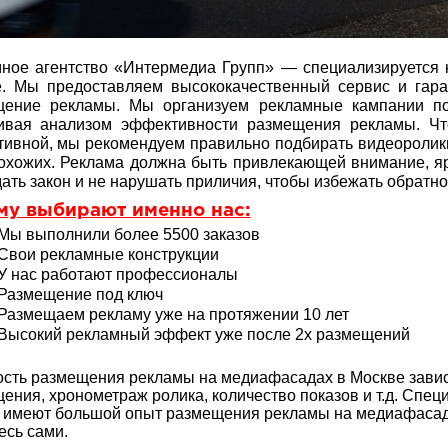
ное агентство «Интермедиа Групп» — специализируется
. Мы предоставляем высококачественный сервис и гара
щение рекламы. Мы организуем рекламные кампании по
чивая анализом эффективности размещения рекламы. Ч
ивной, мы рекомендуем правильно подбирать видеоролик
охожих. Реклама должна быть привлекающей внимание, яр
ать закон и не нарушать приличия, чтобы избежать обратно
му выбирают именно нас:
Мы выполнили более 5500 заказов
Свои рекламные конструкции
У нас работают профессионалы
Размещение под ключ
Размещаем рекламу уже на протяжении 10 лет
Высокий рекламный эффект уже после 2х размещений
сть размещения рекламы на медиафасадах в Москве завис
ения, хронометраж ролика, количество показов и т.д. Спе
 имеют большой опыт
размещения рекламы на медиафасада
есь сами.