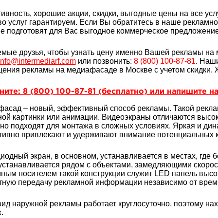
ивность, хорошие акции, скидки, выгодные цены на все услу
во услуг гарантируем. Если Вы обратитесь в наше рекламн
е подготовят для Вас выгодное коммерческое предложение 
мые друзья, чтобы узнать цену именно Вашей рекламы на 
info@intermediarf.com
или позвонить:
8 (800) 100-87-81
. Наш
ения рекламы на медиафасаде в Москве с учетом скидки. 
ите: 8 (800) 100-87-81 (бесплатно) или напишите на
асад – новый, эффективный способ рекламы. Такой рекла
ной картинки или анимации. Видеоэкраны отличаются высок
но подходят для монтажа в сложных условиях. Яркая и ди
ивно привлекают и удерживают внимание потенциальных к
иодный экран, в основном, устанавливается в местах, где
устанавливается рядом с объектами, замедляющими скоро
ным носителем такой конструкции служит LED панель высо
ную передачу рекламной информации независимо от време
вид наружной рекламы работает круглосуточно, поэтому на
.