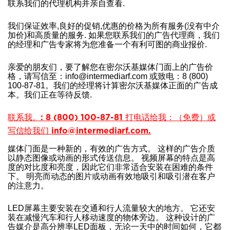
联系我们的代理机构并亲自查看.
我们保证效率,良好的促销,优惠的价格为所有服务(没有中介
加价)和高质量的服务. 如果您联系我们的广告代理商，我们
的经理和广告专家将为您准备一个有利可图的商业报价.
亲爱的朋友们，要了解您在密尔沃基媒体门面上的广告价
格，请写信至：info@intermediarf.com 或致电：8 (800)
100-87-81。我们的经理将计算密尔沃基媒体正面的广告成
本。我们正在等待反馈.
联系我。: 8 (800) 100-87-81 打电话给我：（免费）或
写信给我们 info@intermediarf.com.
媒体门面是一种新的，有效的广告方式。 这样的广告介质
以静态图像或动画的形式传送信息。 视频屏幕的特点是高
度的对比度和亮度，因此它们非常适合安装在困难的条件
下。 明亮而动态的图片或动画有效地吸引和吸引潜在客户
的注意力。
LED屏幕主要安装在交通和行人流量较大的地方。 它还安
装在减慢汽车和行人移动速度的物体旁边。 这种设计的广
告媒介是高分辨率LED面板，无论一天中的时间如何，它都