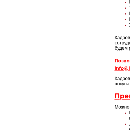
Кадров
сотруд
будем 
Позвон
info@i
Кадров
покупа
Пре
Можно 