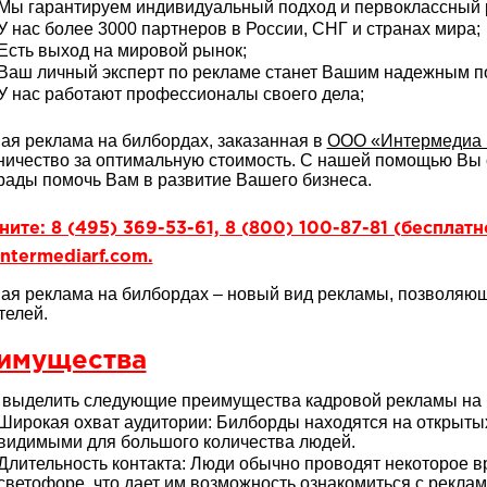
Мы гарантируем индивидуальный подход и первоклассный р
У нас более 3000 партнеров в России, СНГ и странах мира;
Есть выход на мировой рынок;
Ваш личный эксперт по рекламе станет Вашим надежным 
У нас работают профессионалы своего дела;
ая реклама на билбордах, заказанная в
ООО «Интермедиа 
ничество за оптимальную стоимость. С нашей помощью Вы 
рады помочь Вам в развитие Вашего бизнеса.
ите: 8 (495) 369-53-61, 8 (800) 100-87-81 (бесплат
ntermediarf.com.
ая реклама на билбордах – новый вид рекламы, позволяю
телей.
имущества
выделить следующие преимущества кадровой рекламы на 
Широкая охват аудитории: Билборды находятся на открытых 
видимыми для большого количества людей.
Длительность контакта: Люди обычно проводят некоторое в
светофоре, что дает им возможность ознакомиться с рекл