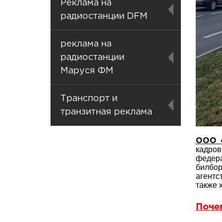
Реклама на
радиостанции DFM
реклама на
радиостанции
Маруся ФМ
Транспорт и
транзитная реклама
ООО «
кадров
федер
билбор
агентс
также 
Поче