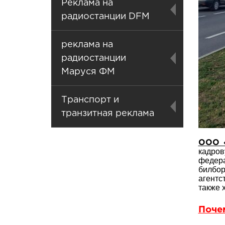
Реклама на
радиостанции DFM
реклама на
радиостанции
Маруся ФМ
Транспорт и
транзитная реклама
ООО «
кадров
федер
билбор
агентс
также 
Поче