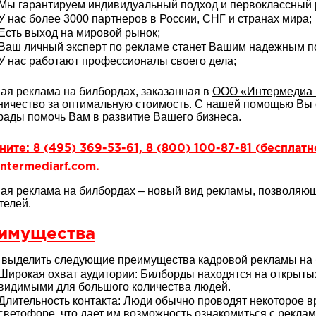
Мы гарантируем индивидуальный подход и первоклассный р
У нас более 3000 партнеров в России, СНГ и странах мира;
Есть выход на мировой рынок;
Ваш личный эксперт по рекламе станет Вашим надежным 
У нас работают профессионалы своего дела;
ая реклама на билбордах, заказанная в
ООО «Интермедиа 
ничество за оптимальную стоимость. С нашей помощью Вы 
рады помочь Вам в развитие Вашего бизнеса.
ите: 8 (495) 369-53-61, 8 (800) 100-87-81 (бесплат
ntermediarf.com.
ая реклама на билбордах – новый вид рекламы, позволяю
телей.
имущества
выделить следующие преимущества кадровой рекламы на 
Широкая охват аудитории: Билборды находятся на открытых 
видимыми для большого количества людей.
Длительность контакта: Люди обычно проводят некоторое в
светофоре, что дает им возможность ознакомиться с рекл