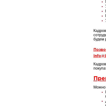
Кадров
сотруд
будем 
Позвон
info@i
Кадров
покупа
Пре
Можно 