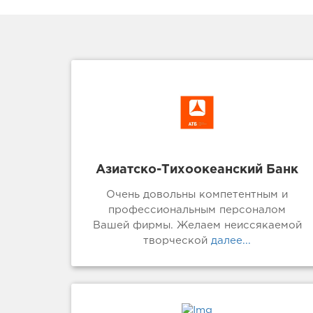
Азиатско-Тихоокеанский Банк
Очень довольны компетентным и
профессиональным персоналом
Вашей фирмы. Желаем неиссякаемой
творческой
далее...