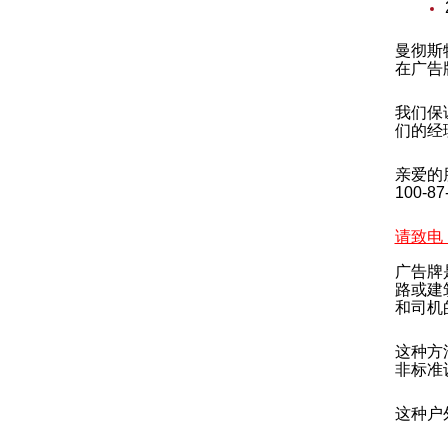
曼彻斯
在广告
我们保
们的经
亲爱的朋
100
请致电：8
广告牌
路或建
和司机
这种方
非标准
这种户