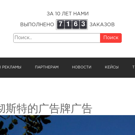
ЗА 10 ЛЕТ НАМИ
7
1
6
3
ВЫПОЛНЕНО
ЗАКАЗОВ
Поиск
Ы РЕКЛАМЫ
ПАРТНЕРАМ
НОВОСТИ
КЕЙСЫ
Т
彻斯特的广告牌广告