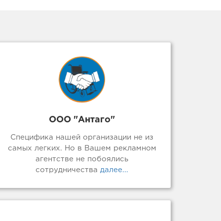
ООО "Антаго"
Специфика нашей организации не из
самых легких. Но в Вашем рекламном
агентстве не побоялись
сотрудничества
далее...