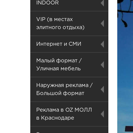
INDOOR
VIP (в местах
элитного отдыха)
Интернет и СМИ
Малый формат /
Уличная мебель
Наружная реклама /
Большой формат
Реклама в OZ МОЛЛ
в Краснодаре