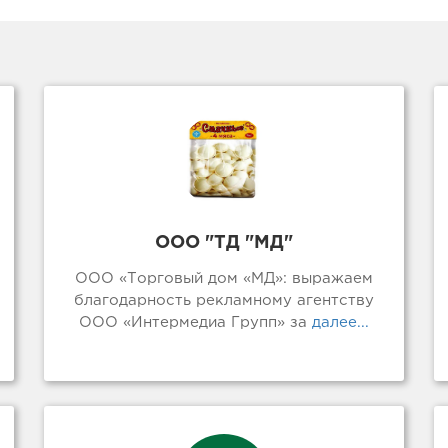
ООО "ТД "МД"
ООО «Торговый дом «МД»: выражаем
благодарность рекламному агентству
ООО «Интермедиа Групп» за
далее...