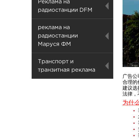
Реклама на
радиостанции DFM
реклама на
радиостанции
Маруся ФМ
Транспорт и
транзитная реклама
广告公司
合理的
建议选
法律，
为什