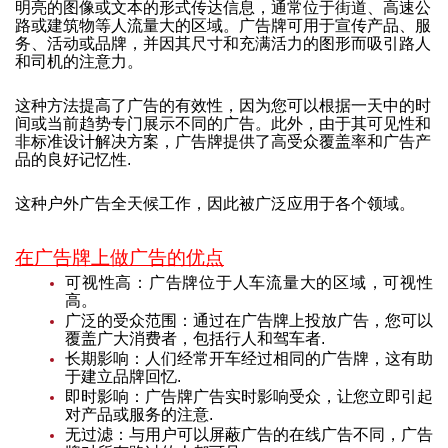
明亮的图像或文本的形式传达信息，通常位于街道、高速公
路或建筑物等人流量大的区域。广告牌可用于宣传产品、服
务、活动或品牌，并因其尺寸和充满活力的图形而吸引路人
和司机的注意力。
这种方法提高了广告的有效性，因为您可以根据一天中的时
间或当前趋势专门展示不同的广告。此外，由于其可见性和
非标准设计解决方案，广告牌提供了高受众覆盖率和广告产
品的良好记忆性.
这种户外广告全天候工作，因此被广泛应用于各个领域。
在广告牌上做广告的优点
可视性高：广告牌位于人车流量大的区域，可视性
高。
广泛的受众范围：通过在广告牌上投放广告，您可以
覆盖广大消费者，包括行人和驾车者.
长期影响：人们经常开车经过相同的广告牌，这有助
于建立品牌回忆.
即时影响：广告牌广告实时影响受众，让您立即引起
对产品或服务的注意.
无过滤：与用户可以屏蔽广告的在线广告不同，广告