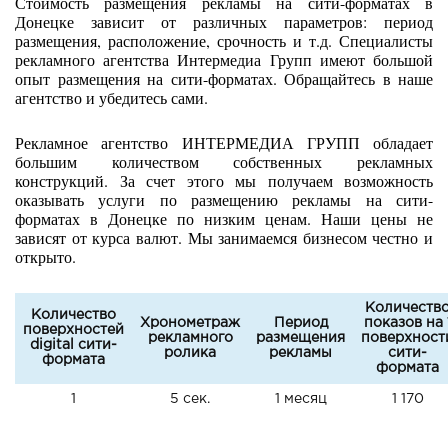
Стоимость размещения рекламы на сити-форматах в
Донецке зависит от различных параметров: период
размещения, расположение, срочность и т.д. Специалисты
рекламного агентства Интермедиа Групп имеют большой
опыт
размещения на сити-форматах. Обращайтесь в наше
агентство и убедитесь сами.
Рекламное агентство ИНТЕРМЕДИА ГРУПП обладает
большим количеством собственных рекламных
конструкций. За счет этого мы получаем возможность
оказывать услуги по размещению рекламы на сити-
форматах в Донецке по низким ценам. Наши цены не
зависят от курса валют. Мы занимаемся бизнесом честно и
открыто.
Количеств
Количество
Хронометраж
Период
показов на 
поверхностей
рекламного
размещения
поверхност
digital сити-
ролика
рекламы
сити-
формата
формата
1
5 сек.
1 месяц
1 170