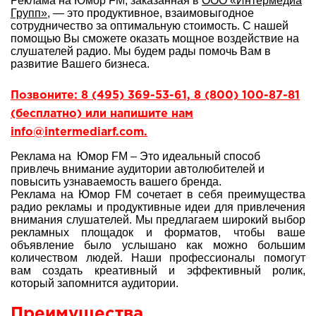
Реклама на Юмор FM, заказанная в
ООО «Интермедиа
Групп»
, — это продуктивное, взаимовыгодное
сотрудничество за оптимальную стоимость. С нашей
помощью Вы сможете оказать мощное воздействие на
слушателей радио. Мы будем рады помочь Вам в
развитие Вашего бизнеса.
Позвоните: 8 (495) 369-53-61, 8 (800) 100-87-81
(бесплатно) или напишите нам
info@intermediarf.com.
Реклама на Юмор FM – Это идеальный способ
привлечь внимание аудитории автолюбителей и
повысить узнаваемость вашего бренда.
Реклама на Юмор FM сочетает в себя преимущества
радио рекламы и продуктивные идеи для привлечения
внимания слушателей. Мы предлагаем широкий выбор
рекламных площадок и форматов, чтобы ваше
объявление было услышано как можно большим
количеством людей. Наши профессионалы помогут
вам создать креативный и эффективный ролик,
который запомнится аудитории.
Преимущества