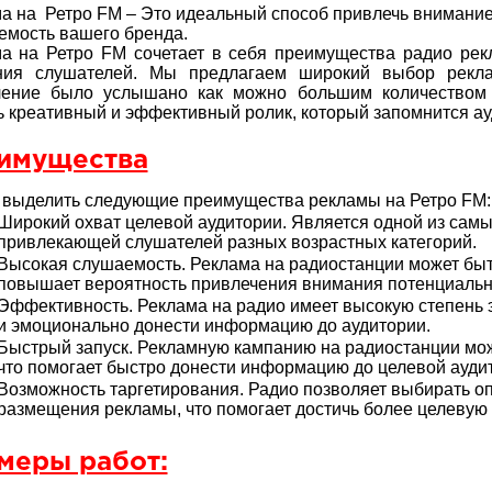
а на Ретро FM – Это идеальный способ привлечь внимание
емость вашего бренда.
а на Ретро FM сочетает в себя преимущества радио ре
ния слушателей. Мы предлагаем широкий выбор рекл
ление было услышано как можно большим количеством
ь креативный и эффективный ролик, который запомнится ау
имущества
выделить следующие преимущества рекламы на Ретро FM:
Широкий охват целевой аудитории. Является одной из самы
привлекающей слушателей разных возрастных категорий.
Высокая слушаемость. Реклама на радиостанции может бы
повышает вероятность привлечения внимания потенциальн
Эффективность. Реклама на радио имеет высокую степень э
и эмоционально донести информацию до аудитории.
Быстрый запуск. Рекламную кампанию на радиостанции можн
что помогает быстро донести информацию до целевой ауди
Возможность таргетирования. Радио позволяет выбирать 
размещения рекламы, что помогает достичь более целевую
меры работ: