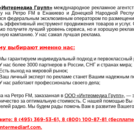
международное рекламное агентств
Интермедиа Групп»
у на Ретро FM в Енакиево и Донецкой Народной Респу
ся федеральным эксклюзивным оператором по размещению
ь эффективный инструмент продвижения товаров и услуг.
ько получите лучший уровень сервиса, но и хорошую рекл
ную кампанию. У нас самая лучшая реклама.
му выбирают именно нас:
Мы гарантируем индивидуальный подход и первоклассный р
У нас более 3000 партнеров в России, СНГ и странах мира;
Есть выход на мировой рынок;
Ваш личный эксперт по рекламе станет Вашим надежным 
У нас работают профессионалы своего дела;
а на Ретро FM, заказанная в
ООО «Интермедиа Групп»
, — 
ничество за оптимальную стоимость. С нашей помощью Вы 
елей радио. Мы будем рады помочь Вам в развитие Вашего
ите: 8 (495) 369-53-61, 8 (800) 100-87-81 (бесплат
ntermediarf.com.