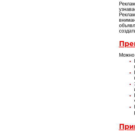
Реклам
узнава
Реклам
внима
объяв
создат
Пре
Можно 
При