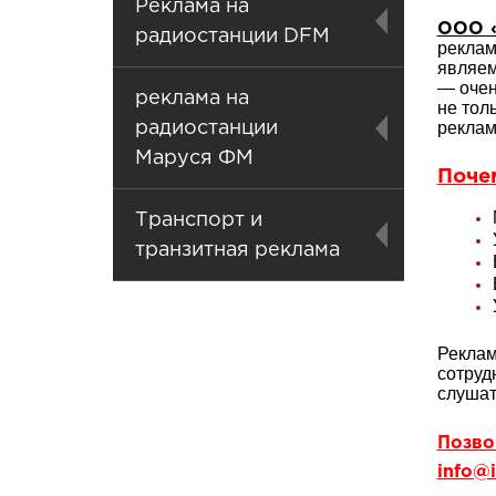
Реклама на
ООО «
радиостанции DFM
реклам
являем
— очен
реклама на
не тол
реклам
радиостанции
Маруся ФМ
Поче
Транспорт и
транзитная реклама
Реклам
сотруд
слушат
Позвон
info@i