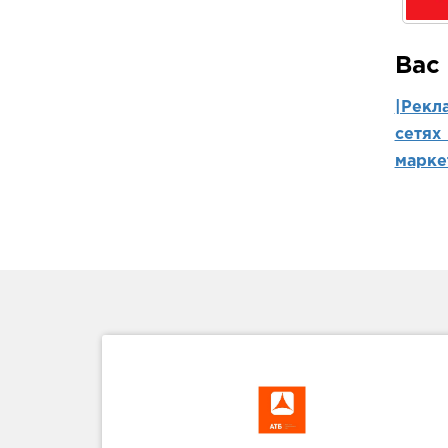
Вас
|Рекл
сетях
марке