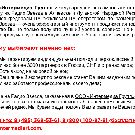
международное рекламное агентств
Интермедиа Групп»
у на Радио Звезда в Алчевске и Луганской Народной Рес
мся федеральным эксклюзивным оператором по размеще
Звезда — очень эффективный инструмент продвижения тов
тво Вы не только получите лучший уровень сервиса, но 
 продуманную рекламную кампанию. У нас самая лучшая р
му выбирают именно нас:
Мы гарантируем индивидуальный подход и первоклассный р
У нас более 3000 партнеров в России, СНГ и странах мира;
Есть выход на мировой рынок;
Ваш личный эксперт по рекламе станет Вашим надежным 
У нас работают профессионалы своего дела;
а на Радио Звезда, заказанная в
ООО «Интермедиа Групп»
ничество за оптимальную стоимость. С нашей помощью Вы 
елей радио. Мы будем рады помочь Вам в развитие Вашего
ите: 8 (495) 369-53-61, 8 (800) 100-87-81 (бесплат
ntermediarf.com.