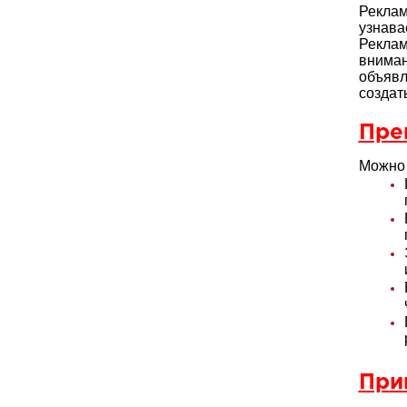
Реклам
узнава
Реклам
внима
объяв
создат
Пре
Можно 
При