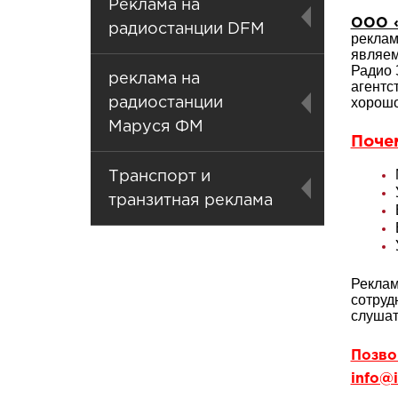
Реклама на
ООО «
радиостанции DFM
реклам
являе
Радио 
реклама на
агентс
хорошо
радиостанции
Маруся ФМ
Поче
Транспорт и
транзитная реклама
Реклам
сотруд
слушат
Позвон
info@i