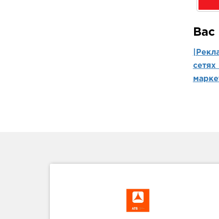
Вас
|Рекл
сетях
марке