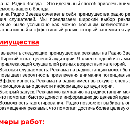
а на Радио Звезда – Это идеальный способ привлечь вним
емость вашего бренда.
а на Радио Звезда сочетает в себя преимущества радио р
ния слушателей. Мы предлагаем широкий выбор рекл
ление было услышано как можно большим количеством
ь креативный и эффективный ролик, который запомнится ау
имущества
выделить следующие преимущества рекламы на Радио Зве
Широкий охват целевой аудитории. Является одной из самы
привлекающей слушателей разных возрастных категорий.
Высокая слушаемость. Реклама на радиостанции может бы
повышает вероятность привлечения внимания потенциальн
Эффективность. Реклама на радио имеет высокую степень э
и эмоционально донести информацию до аудитории.
Быстрый запуск. Рекламную кампанию на радиостанции можн
что помогает быстро донести информацию до целевой ауди
Возможность таргетирования. Радио позволяет выбирать 
размещения рекламы, что помогает достичь более целевую
меры работ: