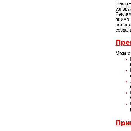
Реклам
узнава
Реклам
внима
объяв
создат
Пре
Можно 
При