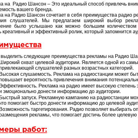
а на Радио Шансон – Это идеальный способ привлечь вни
емость вашего бренда.
а на Радио Шансон сочетает в себя преимущества радио р
ния слушателей. Мы предлагаем широкий выбор рекл
ление было услышано как можно большим количеством
ь креативный и эффективный ролик, который запомнится ау
имущества
выделить следующие преимущества рекламы на Радио Ша
Широкий охват целевой аудитории. Является одной из самы
привлекающей слушателей разных возрастных категорий.
Высокая слушаемость. Реклама на радиостанции может бы
повышает вероятность привлечения внимания потенциальн
Эффективность. Реклама на радио имеет высокую степень э
и эмоционально донести информацию до аудитории.
Быстрый запуск. Рекламную кампанию на радиостанции можн
что помогает быстро донести информацию до целевой ауди
Возможность таргетирования. Радио позволяет выбирать 
размещения рекламы, что помогает достичь более целевую
меры работ: