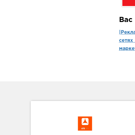
Вас
|Рекл
сетях
марке