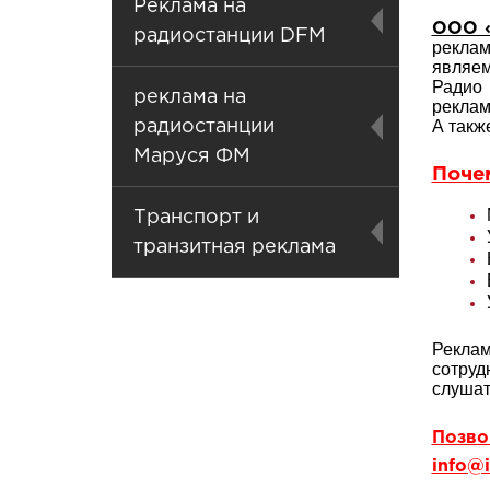
Реклама на
ООО «
радиостанции DFM
реклам
являе
Радио
реклама на
реклам
А такж
радиостанции
Маруся ФМ
Поче
Транспорт и
транзитная реклама
Реклам
сотруд
слушат
Позвон
info@i