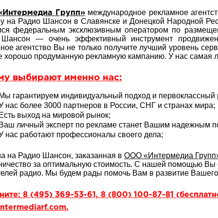
международное рекламное агентств
Интермедиа Групп»
у на Радио Шансон в Славянске и Донецкой Народной Рес
мся федеральным эксклюзивным оператором по размеще
 Шансон — очень эффективный инструмент продвижен
ное агентство Вы не только получите лучший уровень сер
е хорошо продуманную рекламную кампанию. У нас самая 
му выбирают именно нас:
Мы гарантируем индивидуальный подход и первоклассный р
У нас более 3000 партнеров в России, СНГ и странах мира;
Есть выход на мировой рынок;
Ваш личный эксперт по рекламе станет Вашим надежным 
У нас работают профессионалы своего дела;
а на Радио Шансон, заказанная в
ООО «Интермедиа Групп
ничество за оптимальную стоимость. С нашей помощью Вы 
елей радио. Мы будем рады помочь Вам в развитие Вашего
ите: 8 (495) 369-53-61, 8 (800) 100-87-81 (бесплат
ntermediarf.com.