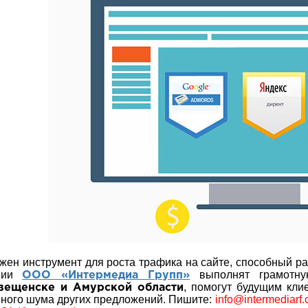
жен инструмент для роста трафика на сайте, способный 
ании
выполнят грамот
ООО «Интермедиа Групп»
, помогут будущим кл
вещенске и Амурской области
ного шума других предложений.
Пишите:
info@intermediarf