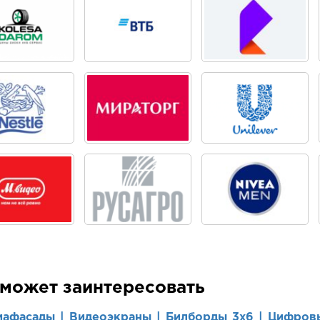
 может заинтересовать
иафасады |
Видеоэкраны |
Билборды 3х6 |
Цифровы