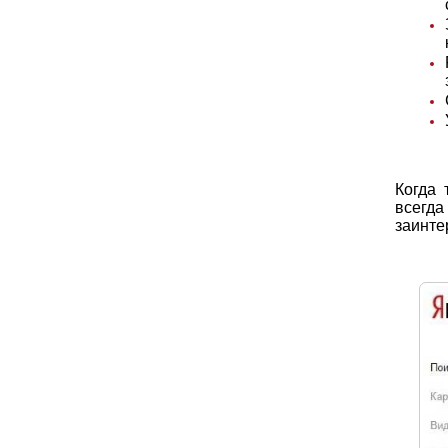
Когда
всегд
заинте