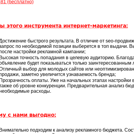
-81 (бесплатно)
ы этого инструмента интернет-маркетинга:
Достижение быстрого результата. В отличие от seo-продвиж
запрос по необходимой позиции выберется в топ выдачи. В
после настройки рекламной кампании;
Высокая точность попадания в целевую аудиторию. Благод
объявление будет показываться только заинтересованным 
Отличный выбор для молодых сайтов или неоптимизирован
продажи, заметно увеличится узнаваемость бренда;
Прозрачность оплаты. Уже на начальных этапах настройки 
также об уровне конкуренции. Предварительная анализ бюд
необходимые расходы.
му с нами выгодно:
Внимательно подходим к анализу рекламного бюджета. Сос