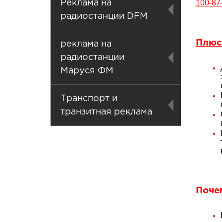
100-87
Реклама на
радиостанции DFM
Плюс
реклама на
радиостанции
Маруся ФМ
Транспорт и
транзитная реклама
Поче