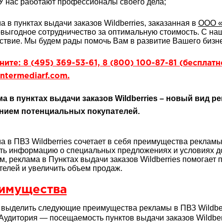
У нас работают профессионалы своего дела;
а в пунктах выдачи заказов Wildberries, заказанная в
ООО «
выгодное сотрудничество за оптимальную стоимость. С н
ствие. Мы будем рады помочь Вам в развитие Вашего бизне
ите: 8 (495) 369-53-61, 8 (800) 100-87-81 (бесплат
ntermediarf.com.
а в пунктах выдачи заказов Wildberries – новый вид 
нием потенциальных покупателей.
а в ПВЗ Wildberries сочетает в себя преимущества рекламы
ть информацию о специальных предложениях и условиях до
м, реклама в Пунктах выдачи заказов Wildberries помогает
телей и увеличить объем продаж.
имущества
выделить следующие преимущества рекламы в ПВЗ Wildber
Аудитория — посещаемость пунктов выдачи заказов Wildberr