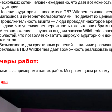
нескольких сотен человек ежедневно, что дает возможност
аудитории.
Целевая аудитория — посетители ПВЗ Wildberries чаще все
магазинов и интернет-пользователями, что делает их ценн
Продолжительность визита — люди проводят некоторое вре
выдачи, что увеличивает вероятность того, что они обратят
Местоположение — пунктов выдачи заказов Wildberries ра
областей, что позволяет охватить широкую аудиторию и д
клиентов.
Возможности для креативных решений — наличие различн
рекламы в ПВЗ Wildberries дает возможность реализовать 
меры работ:
мьтесь с примерами наших работ. Мы размещаем рекламу в 
ры: