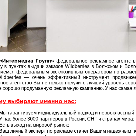
федеральное рекламное агентство
Интермедиа Групп»
у в пунктах выдачи заказов Wildberries в Волжском и Волг
яемся федеральным эксклюзивным оператором по размещ
ildberries — очень эффективный инструмент продвиже
ное агентство Вы не только получите лучший уровень серви
е хорошо продуманную рекламную кампанию. У нас самая 
му выбирают именно нас:
Мы гарантируем индивидуальный подход и первоклассный р
У нас более 3000 партнеров в России, СНГ и странах мира;
Есть выход на мировой рынок;
Ваш личный эксперт по рекламе станет Вашим надежным 