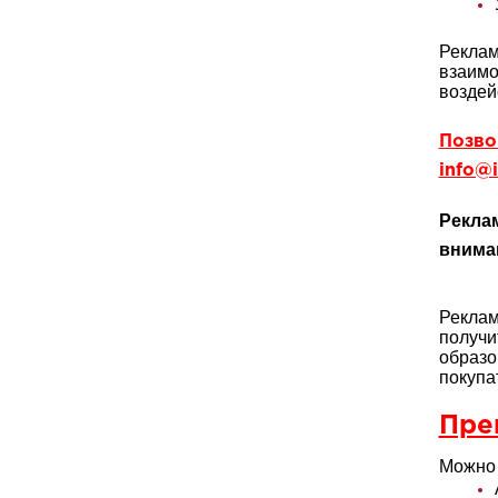
Реклам
взаимо
воздей
Позвон
info@i
Реклам
внима
Реклам
получи
образо
покупа
Пре
Можно 