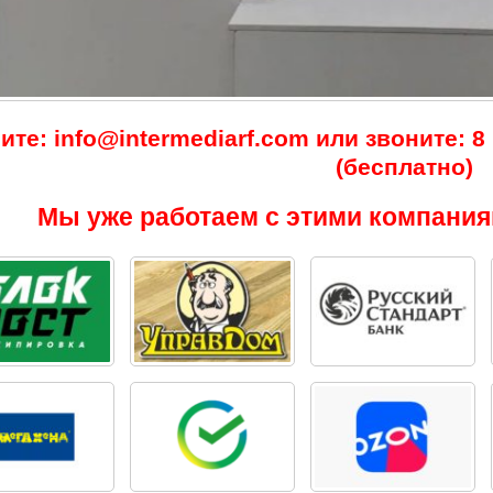
те: info@intermediarf.com или звоните: 8 (
(бесплатно)
Мы уже работаем с этими компания