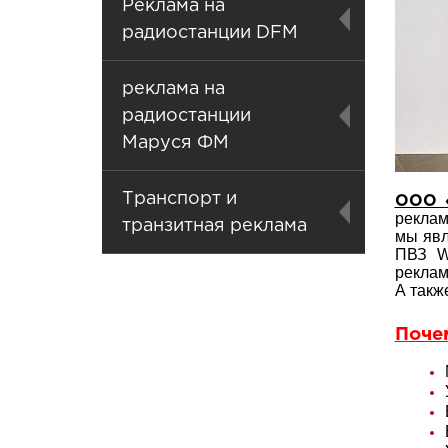
Реклама на
радиостанции DFM
реклама на
радиостанции
Маруся ФМ
Транспорт и
ООО «
реклам
транзитная реклама
мы явл
ПВЗ W
реклам
А такж
Поче