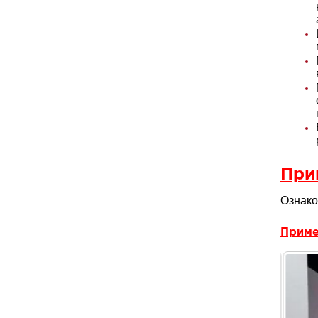
При
Ознако
Приме