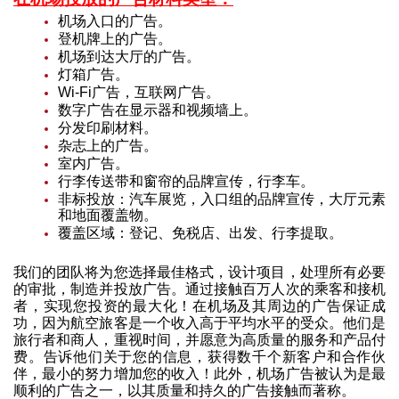
机场入口的广告。
登机牌上的广告。
机场到达大厅的广告。
灯箱广告。
Wi-Fi广告，互联网广告。
数字广告在显示器和视频墙上。
分发印刷材料。
杂志上的广告。
室内广告。
行李传送带和窗帘的品牌宣传，行李车。
非标投放：汽车展览，入口组的品牌宣传，大厅元素
和地面覆盖物。
覆盖区域：登记、免税店、出发、行李提取。
我们的团队将为您选择最佳格式，设计项目，处理所有必要
的审批，制造并投放广告。通过接触百万人次的乘客和接机
者，实现您投资的最大化！在机场及其周边的广告保证成
功，因为航空旅客是一个收入高于平均水平的受众。他们是
旅行者和商人，重视时间，并愿意为高质量的服务和产品付
费。告诉他们关于您的信息，获得数千个新客户和合作伙
伴，最小的努力增加您的收入！此外，机场广告被认为是最
顺利的广告之一，以其质量和持久的广告接触而著称。