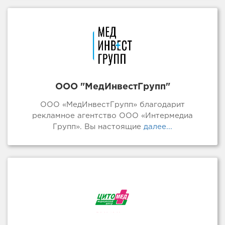
ООО "МедИнвестГрупп"
ООО «МедИнвестГрупп» благодарит
рекламное агентство ООО «Интермедиа
Групп». Вы настоящие
далее...