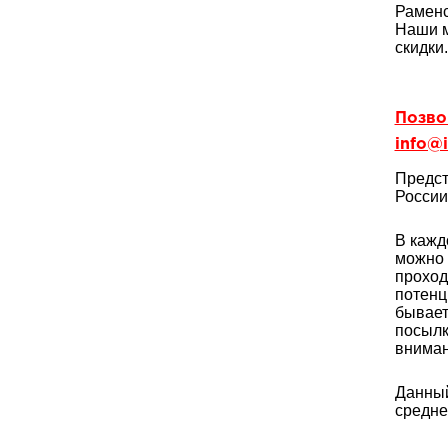
Раменс
Наши м
скидки
Позвон
info@i
Предст
России
В кажд
можно 
проход
потенц
бывает
посылк
вниман
Данный
средне