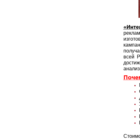
«Инте
реклам
изгот
кампан
получа
всей Р
достиж
анализ
Поче
Стоимо