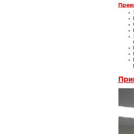
Преи
При