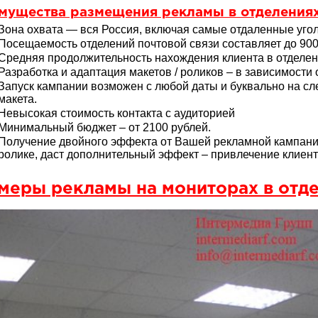
мущества размещения рекламы в отделениях
Зона охвата — вся Россия, включая самые отдаленные уго
Посещаемость отделений почтовой связи составляет до 900 
Средняя продолжительность нахождения клиента в отделени
Разработка и адаптация макетов / роликов – в зависимости 
Запуск кампании возможен с любой даты и буквально на сл
макета.
Невысокая стоимость контакта с аудиторией
Минимальный бюджет – от 2100 рублей.
Получение двойного эффекта от Вашей рекламной кампании
ролике, даст дополнительный эффект – привлечение клиент
меры рекламы на мониторах в отде