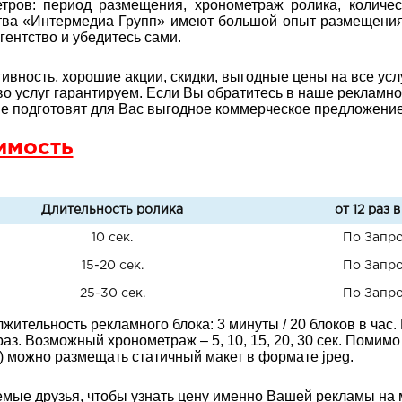
тров: период размещения, хронометраж ролика, количес
тва «Интермедиа Групп» имеют большой опыт
размещения
гентство и убедитесь сами.
ивность, хорошие акции, скидки, выгодные цены на все услу
во услуг гарантируем. Если Вы обратитесь в наше рекламн
е подготовят для Вас выгодное коммерческое предложение 
имость
Длительность ролика
от 12 раз в
10 сек.
По Запр
15-20 сек.
По Запр
25-30 сек.
По Запр
жительность рекламного блока: 3 минуты / 20 блоков в час.
 раз. Возможный хронометраж – 5, 10, 15, 20, 30 сек. Поми
) можно размещать статичный макет в формате jpeg.
мые друзья, чтобы узнать цену именно Вашей рекламы на 