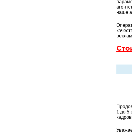
параме
агентс
наше а
Операт
качест
реклам
Сто
Продол
1 до 5
кадров
Уважае