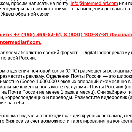
ком, просим написать на почту:
info@intermediarf.com
или п
енеджеры рассчитают стоимость размещения рекламы на э
. Ждем обратной связи.
ите: +7 (495) 369-53-61, 8 (800) 100-87-81 (беспла
ntermediarf.com.
авляем абсолютно свежий формат – Digital Indoor рекламу
 по всей России.
ом отделении почтовой связи (ОПС) размещены рекламные 
разместить рекламу. Отделения Почты России — это широка
имостью (более 1.600.000 чековых операций ежемесячно в 
иальные клиенты пользуются услугами «Почты России» (по
 на Почте России не менее 1 раза в месяц). Они забирают и
и, корреспонденцию и переводы. Разместите видеоролик (и
ие на себя.
 формат идеально подходит как для крупных рекламодателей 
го бизнеса за счет возможности таргетирования на конкрет