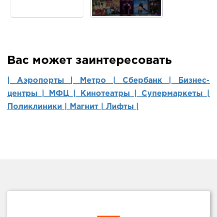
Вас может заинтересовать
| Аэропорты |
Метро |
Сбербанк |
Бизнес-
центры |
МФЦ |
Кинотеатры |
Супермаркеты |
Поликлиники |
Магнит |
Лифты |