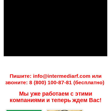
Пишите:
info@intermediarf.com
или
звоните:
8 (800) 100-87-81
(бесплатно)
Мы уже работаем с этими
компаниями и теперь ждем Вас!