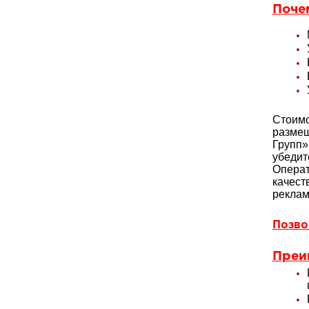
Поче
Стоимо
размещ
Групп»
убедит
Операт
качест
реклам
Позвон
Преи