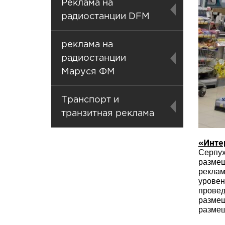
Реклама на
радиостанции DFM
реклама на
радиостанции
Маруся ФМ
Транспорт и
транзитная реклама
«Инте
Серпух
разме
реклам
уровен
провед
размещ
размещ