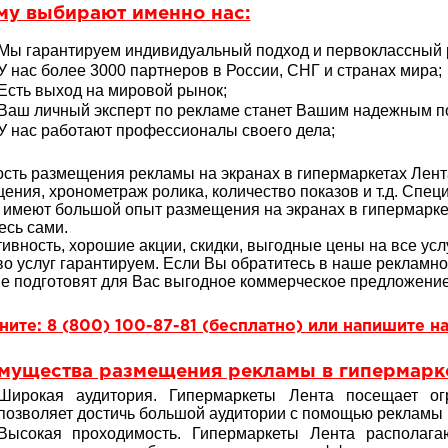
му выбирают именно нас:
Мы гарантируем индивидуальный подход и первоклассный р
У нас более 3000 партнеров в России, СНГ и странах мира;
Есть выход на мировой рынок;
Ваш личный эксперт по рекламе станет Вашим надежным 
У нас работают профессионалы своего дела;
сть размещения рекламы на экранах в гипермаркетах Лента
ения, хронометраж ролика, количество показов и т.д. Спе
 имеют большой опыт
размещения на экранах в гипермарке
есь сами.
ивность, хорошие акции, скидки, выгодные цены на все услу
во услуг гарантируем. Если Вы обратитесь в наше рекламн
е подготовят для Вас выгодное коммерческое предложение 
ите: 8 (800) 100-87-81 (бесплатно) или напишите на
мущества размещения рекламы в гипермарке
Широкая аудитория. Гипермаркеты Лента посещает ог
позволяет достичь большой аудитории с помощью рекламы
Высокая проходимость. Гипермаркеты Лента располаг