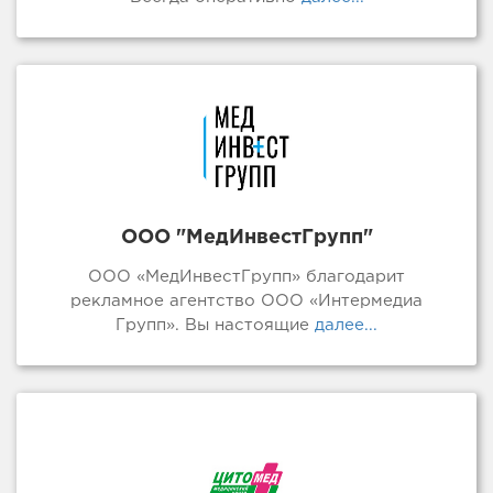
ООО "МедИнвестГрупп"
ООО «МедИнвестГрупп» благодарит
рекламное агентство ООО «Интермедиа
Групп». Вы настоящие
далее...