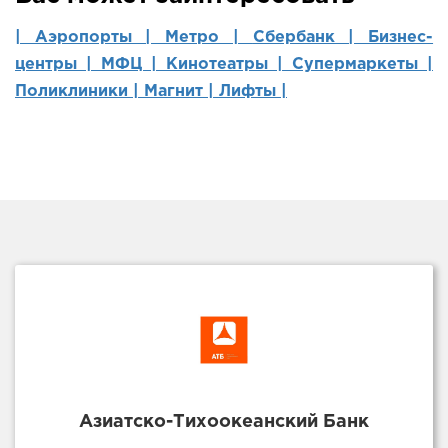
| Аэропорты |
Метро |
Сбербанк |
Бизнес-
центры |
МФЦ |
Кинотеатры |
Супермаркеты |
Поликлиники |
Магнит |
Лифты |
Азиатско-Тихоокеанский Банк