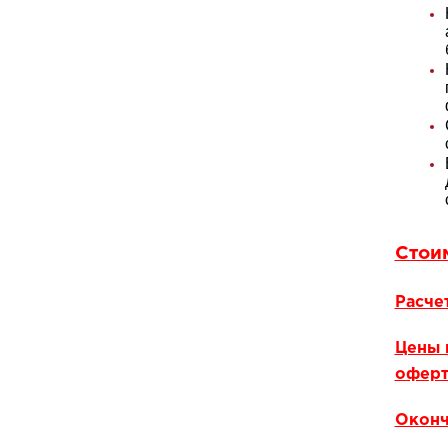
Стои
Расче
Цены 
оферт
Оконч