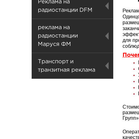
Реклама на
радиостанции DFM
Реклам
Одинцо
разме
реклама на
закан
эффект
радиостанции
для пр
Маруся ФМ
соблюд
Поче
Транспорт и
транзитная реклама
Стоимо
размещ
Групп»
Операт
качест