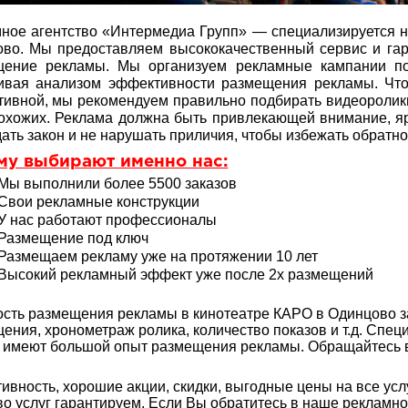
ное агентство «Интермедиа Групп» — специализируется 
во. Мы предоставляем высококачественный сервис и гар
щение рекламы. Мы организуем рекламные кампании по
чивая анализом эффективности размещения рекламы. Чт
ивной, мы рекомендуем правильно подбирать видеоролик
охожих. Реклама должна быть привлекающей внимание, яр
ать закон и не нарушать приличия, чтобы избежать обратно
му выбирают именно нас:
Мы выполнили более 5500 заказов
Свои рекламные конструкции
У нас работают профессионалы
Размещение под ключ
Размещаем рекламу уже на протяжении 10 лет
Высокий рекламный эффект уже после 2х размещений
сть размещения рекламы в кинотеатре КАРО в Одинцово за
ения, хронометраж ролика, количество показов и т.д. Спе
 имеют большой опыт
размещения рекламы. Обращайтесь в 
ивность, хорошие акции, скидки, выгодные цены на все услу
во услуг гарантируем. Если Вы обратитесь в наше рекламн