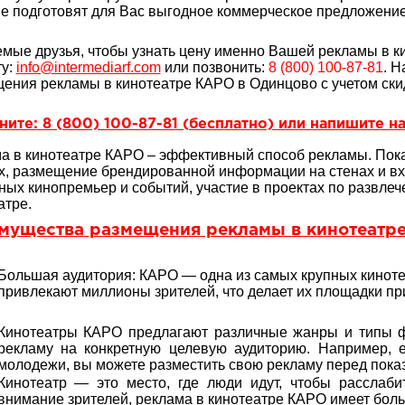
е подготовят для Вас выгодное коммерческое предложение 
мые друзья, чтобы узнать цену именно Вашей рекламы в к
ту:
info@intermediarf.com
или позвонить:
8 (800) 100-87-81
. 
ения рекламы в кинотеатре КАРО в Одинцово с учетом ски
ите: 8 (800) 100-87-81 (бесплатно) или напишите на
а в кинотеатре КАРО – эффективный способ рекламы. Пока
х, размещение брендированной информации на стенах и вх
ных кинопремьер и событий, участие в проектах по развл
атре.
мущества размещения рекламы в кинотеатр
Большая аудитория: КАРО — одна из самых крупных киноте
привлекают миллионы зрителей, что делает их площадки п
Кинотеатры КАРО предлагают различные жанры и типы фи
рекламу на конкретную целевую аудиторию. Например, 
молодежи, вы можете разместить свою рекламу перед пока
Кинотеатр — это место, где люди идут, чтобы расслаби
внимание зрителей, реклама в кинотеатре КАРО имеет бол