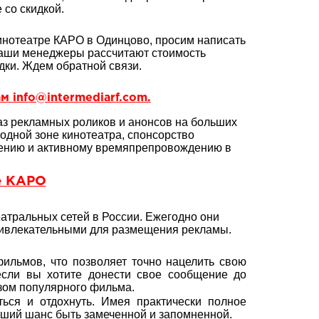
со скидкой.
инотеатре КАРО в Одинцово, просим написать
Наши менеджеры рассчитают стоимость
дки. Ждем обратной связи.
м info@intermediarf.com.
з рекламных роликов и анонсов на больших
одной зоне кинотеатра, спонсорство
ечению и активному времяпрепровождению в
е КАРО
атральных сетей в России. Ежегодно они
ривлекательными для размещения рекламы.
льмов, что позволяет точно нацелить свою
если вы хотите донести свое сообщение до
зом популярного фильма.
ться и отдохнуть. Имея практически полное
ьший шанс быть замеченной и запомненной.