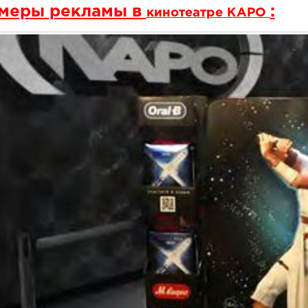
меры рекламы в
:
кинотеатре КАРО