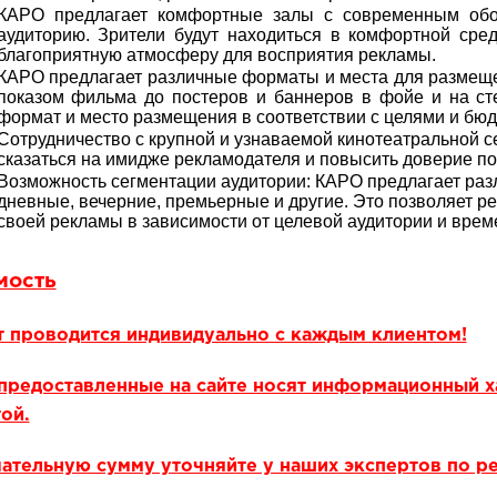
КАРО предлагает комфортные залы с современным обор
аудиторию. Зрители будут находиться в комфортной сре
благоприятную атмосферу для восприятия рекламы.
КАРО предлагает различные форматы и места для размещ
показом фильма до постеров и баннеров в фойе и на ст
формат и место размещения в соответствии с целями и бю
Сотрудничество с крупной и узнаваемой кинотеатральной с
сказаться на имидже рекламодателя и повысить доверие пот
Возможность сегментации аудитории: КАРО предлагает раз
дневные, вечерние, премьерные и другие. Это позволяет р
своей рекламы в зависимости от целевой аудитории и време
мость
т проводится индивидуально с каждым клиентом!
предоставленные на сайте носят информационный х
ой.
ательную сумму уточняйте у наших экспертов по р