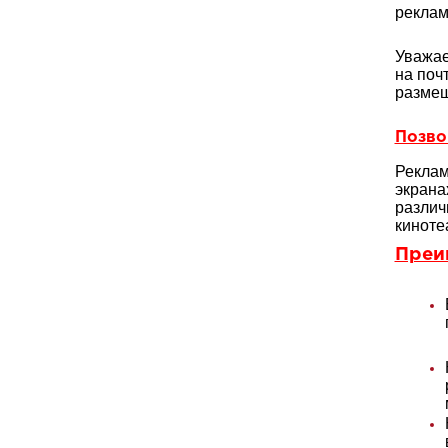
реклам
Уважае
на поч
размещ
Позвон
Реклам
экрана
различ
киноте
Преи