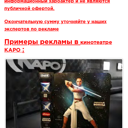
информационный хароактер и не являются
публичной офертой.
Окончательную сумму уточняйте у наших
экспертов по рекламе
Примеры рекламы в
кинотеатре
:
КАРО