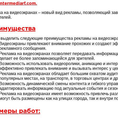
ntermediarf.com.
а на видеоэкранах – новый вид рекламы, позволяющий за
телей.
имущества
выделить следующие преимущества рекламы на видеоэкра
Видеоэкраны привлекают внимание прохожих и создают эф
рекламного сообщения.
Реклама на видеоэкранах позволяет передавать информаци
делает ее более запоминающейся для зрителей.
Возможность использовать видеоролики, анимацию и инте
эффективно привлекать внимание и вызывать интерес у це
Реклама на видеоэкранах обладает большим охватом аудито
популярных местах, на транспорте, в торговых центрах и д
Возможность динамической смены контента и гибкого упр
адаптировать информацию под актуальные события и сезо
Реклама на видеоэкранах имеет возможность привлечь разл
могут быть размещены как на улицах города, так и внутри 
меры работ: