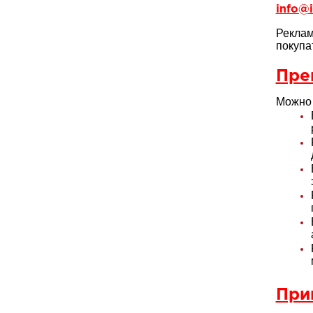
info@i
Реклам
покупа
Пре
Можно 
При