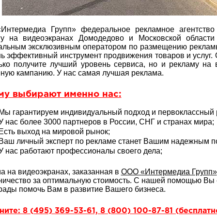
Интермедиа Групп» федеральное рекламное агентство 
му на видеоэкранах Домодедово и Московской области
льным эксклюзивным оператором по размещению рекламы
ь эффективный инструмент продвижения товаров и услуг.
ько получите лучший уровень сервиса, но и рекламу на
ную кампанию. У нас самая лучшая реклама.
му выбирают именно нас:
Мы гарантируем индивидуальный подход и первоклассный р
У нас более 3000 партнеров в России, СНГ и странах мира;
Есть выход на мировой рынок;
Ваш личный эксперт по рекламе станет Вашим надежным 
У нас работают профессионалы своего дела;
а на видеоэкранах, заказанная в
ООО «Интермедиа Групп»
ничество за оптимальную стоимость. С нашей помощью Вы 
рады помочь Вам в развитие Вашего бизнеса.
ите: 8 (495) 369-53-61, 8 (800) 100-87-81 (бесплат