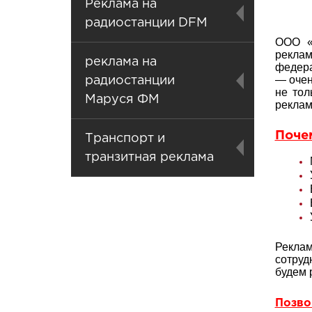
Реклама на
радиостанции DFM
ООО «
рекла
реклама на
федера
— очен
радиостанции
не тол
Маруся ФМ
реклам
Поче
Транспорт и
транзитная реклама
Реклам
сотруд
будем 
Позвон