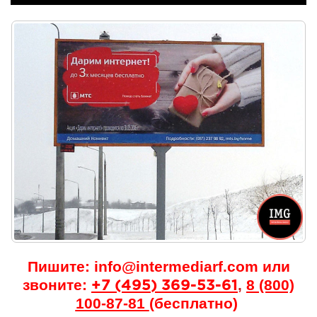
Пишите:
info@intermediarf.com
или
звоните:
,
8 (800)
+7 (495) 369-53-61
100-87-81
(бесплатно)