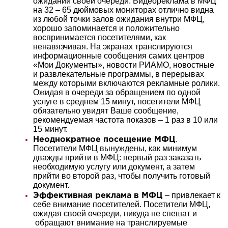
ожидании своей очереди. Видеореклама в МФЦ
на 32 – 65 дюймовых мониторах отлично видна
из любой точки залов ожидания внутри МФЦ,
хорошо запоминается и положительно
воспринимается посетителями, как
ненавязчивая. На экранах транслируются
информационные сообщения самих центров
«Мои Документы», новости РИАМО, новостные
и развлекательные программы, в перерывах
между которыми включаются рекламные ролики.
Ожидая в очереди за обращением по одной
услуге в среднем 15 минут, посетители МФЦ
обязательно увидят Ваше сообщение,
рекомендуемая частота показов – 1 раз в 10 или
15 минут.
.
Неоднократное посещение МФЦ
Посетители МФЦ вынуждены, как минимум
дважды прийти в МФЦ: первый раз заказать
необходимую услугу или документ, а затем
прийти во второй раз, чтобы получить готовый
документ.
– привлекает к
Эффективная реклама в МФЦ
себе внимание посетителей. Посетители МФЦ,
ожидая своей очереди, никуда не спешат и
обращают внимание на транслируемые