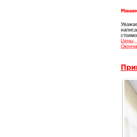
Миним
Уважае
написа
стоимо
Цены,
Оконча
При