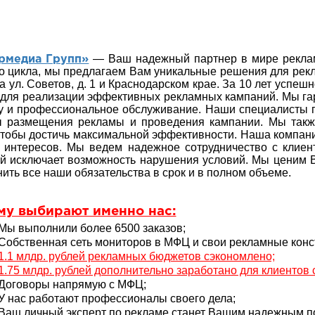
— Ваш надежный партнер в мире реклам
рмедиа Групп»
о цикла, мы предлагаем Вам уникальные решения для рекл
а ул. Советов, д. 1 и Краснодарском крае. За 10 лет успе
 для реализации эффективных рекламных кампаний. Мы га
у и профессиональное обслуживание. Наши специалисты
ы размещения рекламы и проведения кампании. Мы так
тобы достичь максимальной эффективности. Наша компан
 интересов. Мы ведем надежное сотрудничество с клиен
й исключает возможность нарушения условий. Мы ценим В
ить все наши обязательства в срок и в полном объеме.
му выбирают именно нас:
Мы выполнили более 6500 заказов;
Собственная сеть мониторов в МФЦ и свои рекламные конс
1.1 млдр. рублей рекламных бюджетов сэкономлено;
1.75 млдр. рублей дополнительно заработано для клиентов
Договоры напрямую с МФЦ;
У нас работают профессионалы своего дела;
Ваш личный эксперт по рекламе станет Вашим надежным 