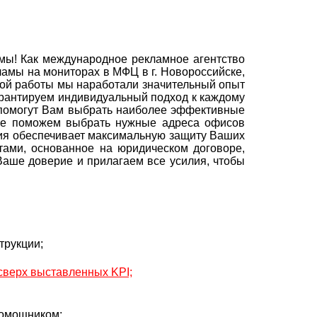
ы! Как международное рекламное агентство
амы на мониторах в МФЦ в г. Новороссийске,
шной работы мы наработали значительный опыт
рантируем индивидуальный подход к каждому
 помогут Вам выбрать наиболее эффективные
же поможем выбрать нужные адреса офисов
ия обеспечивает максимальную защиту Ваших
тами, основанное на юридическом договоре,
аше доверие и прилагаем все усилия, чтобы
трукции;
 сверх выставленных KPI;
помощником;