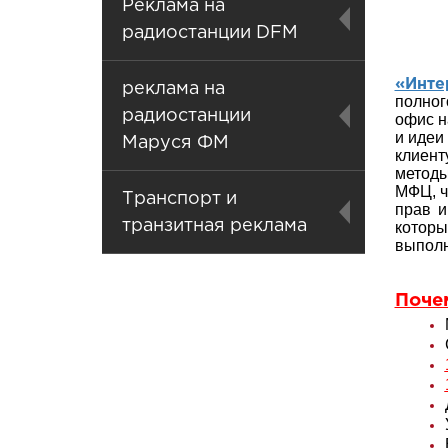
Реклама на
радиостанции DFM
«Инте
реклама на
полног
радиостанции
офис н
и идеи
Маруся ФМ
клиент
метод
МФЦ, ч
Транспорт и
прав и
транзитная реклама
которы
выполн
Поче