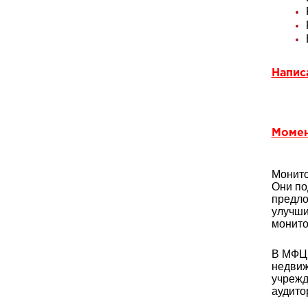
Напис
Момен
Монито
Они по
предло
улучши
монито
В МФЦ 
недвиж
учрежд
аудито