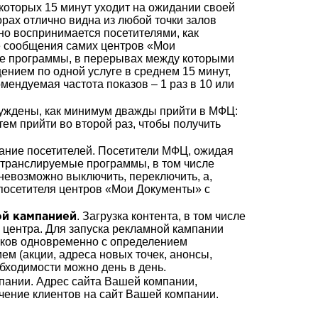
которых 15 минут уходит на ожидании своей
рах отлично видна из любой точки залов
о воспринимается посетителями, как
 сообщения самих центров «Мои
е программы, в перерывах между которыми
нием по одной услуге в среднем 15 минут,
ендуемая частота показов – 1 раз в 10 или
уждены, как минимум дважды прийти в МФЦ:
тем прийти во второй раз, чтобы получить
мание посетителей. Посетители МФЦ, ожидая
 транслируемые программы, в том числе
евозможно выключить, переключить, а,
 посетителя центров «Мои Документы» с
. Загрузка контента, в том числе
ой кампанией
 центра. Для запуска рекламной кампании
ликов одновременно с определением
ем (акции, адреса новых точек, анонсы,
обходимости можно день в день.
ании. Адрес сайта Вашей компании,
чение клиентов на сайт Вашей компании.