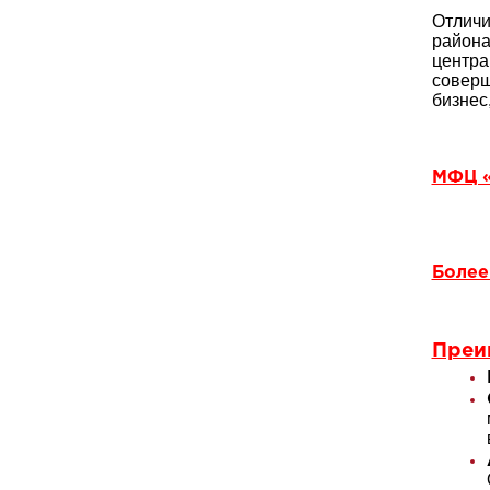
Отличи
района
центра
соверш
бизнес
МФЦ «
Более
Преи