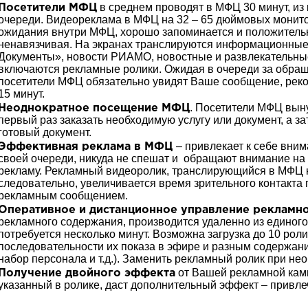
в среднем проводят в МФЦ 30 минут, из 
Посетители МФЦ
очереди. Видеореклама в МФЦ на 32 – 65 дюймовых монито
ожидания внутри МФЦ, хорошо запоминается и положительн
ненавязчивая. На экранах транслируются информационные
Документы», новости РИАМО, новостные и развлекательны
включаются рекламные ролики. Ожидая в очереди за обраще
посетители МФЦ обязательно увидят Ваше сообщение, реком
15 минут.
. Посетители МФЦ вын
Неоднократное посещение МФЦ
первый раз заказать необходимую услугу или документ, а за
готовый документ.
– привлекает к себе вни
Эффективная реклама в МФЦ
своей очереди, никуда не спешат и обращают внимание на
рекламу. Рекламный видеоролик, транслирующийся в МФЦ н
следовательно, увеличивается время зрительного контакта
рекламным сообщением.
Оперативное и дистанционное управление рекламн
рекламного содержания, производится удаленно из единого
потребуется несколько минут. Возможна загрузка до 10 ро
последовательности их показа в эфире и разным содержани
набор персонала и т.д.). Заменить рекламный ролик при не
от Вашей рекламной камп
Получение двойного эффекта
указанный в ролике, даст дополнительный эффект – привле