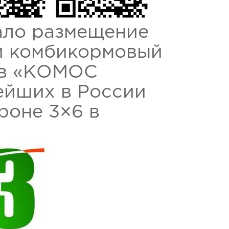
ало размещение
й комбикормовый
тав «КОМОС
ейших в России
роне 3×6 в