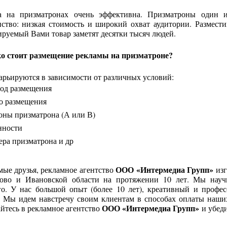
а на призматронах очень эффективна. Призматроны один 
ство: низкая стоимость и широкий охват аудитории. Размести
руемый Вами товар заметят десятки тысяч людей.
о стоит размещение рекламы на призматроне?
рьируются в зависимости от различных условий:
од размещения
о размещения
оны призматрона (А или В)
нности
ера призматрона и др
ООО
«Интермедиа Групп»
ые друзья, рекламное агентство
изг
ово и Ивановской области на протяжении 10 лет. Мы науч
го. У нас большой опыт (более 10 лет), креативный и профе
. Мы идем навстречу своим клиентам в способах оплаты наших 
ООО
«Интермедиа Групп»
йтесь в рекламное агентство
и убеди