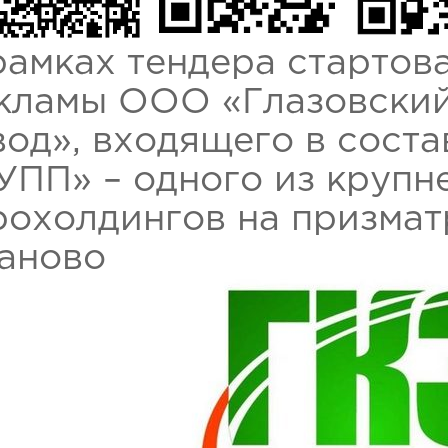
рамках тендера стартов
кламы ООО «Глазовски
вод», входящего в сос
УПП» – одного из крупн
рохолдингов на призмат
аново