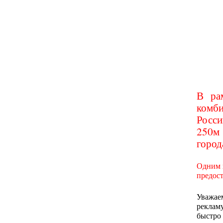
В ра
комб
Росси
250м
город
Одним и
предост
Уважае
реклам
быстро 