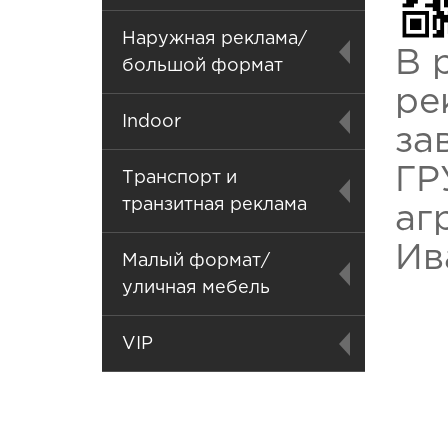
Наружная реклама/
В 
большой формат
ре
Indoor
за
ГР
Транспорт и
транзитная реклама
аг
Ив
Малый формат/
уличная мебель
VIP