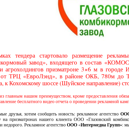
мках тендера стартовало размещение реклам
икормовый завод», входящего в состав «КОМО
и агрохолдингов призматроне 3×6 м в городе И
 от ТРЦ «ЕвроЛэнд», в районе ОКБ, 780м до 
а, к Кохомскому шоссе (Шуйское направление) ст
з главным нашим преимуществом, кроме предоставления обязат
авление бесплатного видео отчета о проведении рекламной кам
ОО
мые друзья, хотим сообщить новость: рекламное агентство
у на призматронах
нашего клиента ООО «Глазовский комбикор
ООО
Интермедиа Групп»
и недорого. Рекламное агентство
«
: м