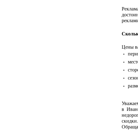
Реклам
достоин
реклами
Скольк
Цены ва
пери
мест
стор
сезо
разм
Уважаем
в Иван
недоро
скидки
Обраща