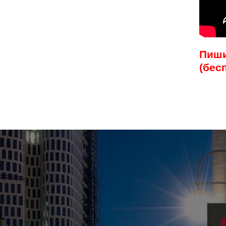
Пишит
(бес