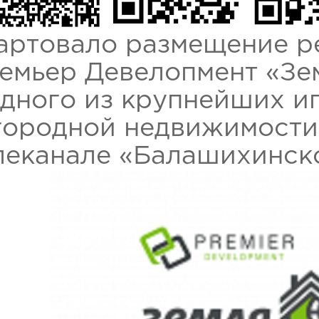
артовало размещение р
емьер Девелопмент «Зе
одного из крупнейших и
городной недвижимости 
леканале «Балашихинск