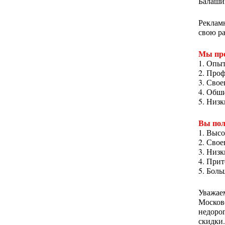
Балаши
Реклам
свою ра
Мы пре
1. Опыт
2. Про
3. Свое
4. Обши
5. Низк
Вы пол
1. Выс
2. Свое
3. Низк
4. Прит
5. Бол
Уважае
Московс
недоро
скидки