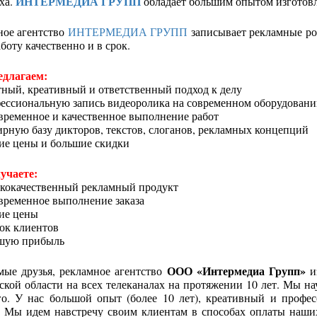
ИНТЕРМЕДИА ГРУПП
ха.
обладает большим опытом изготовл
ное агентство
ИНТЕРМЕДИА ГРУПП
записывает рекламные р
боту качественно и в срок.
длагаем:
ный, креативный и ответственный подход к делу
фессиональную запись видеоролика на современном оборудован
временное и качественное выполнение работ
рную базу дикторов, текстов, слоганов, рекламных концепций
ие цены и большие скидки
учаете:
ококачественный рекламный продукт
временное выполнение заказа
ие цены
ок клиентов
ьшую прибыль
ООО «Интермедиа Групп»
мые друзья, рекламное агентство
и
кой области на всех телеканалах на протяжении 10 лет. Мы н
го. У нас большой опыт (более 10 лет), креативный и профе
. Мы идем навстречу своим клиентам в способах оплаты наших 