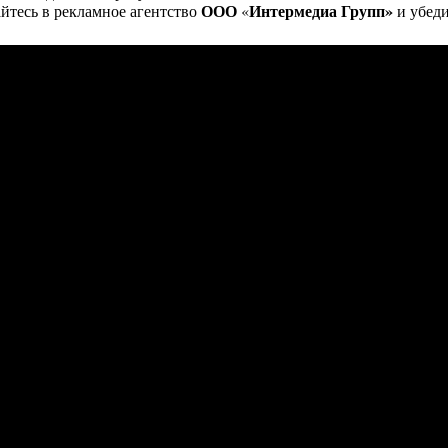
ООО
Интермедиа Групп»
йтесь в рекламное агентство
«
и убеди