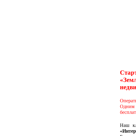
Стар
«Зем
недви
Операт
Одним 
бесплат
Наш кл
«Интер