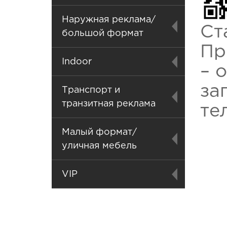
Наружная реклама/
Ст
большой формат
Пр
Indoor
– 
за
Транспорт и
транзитная реклама
те
Малый формат/
уличная мебель
VIP