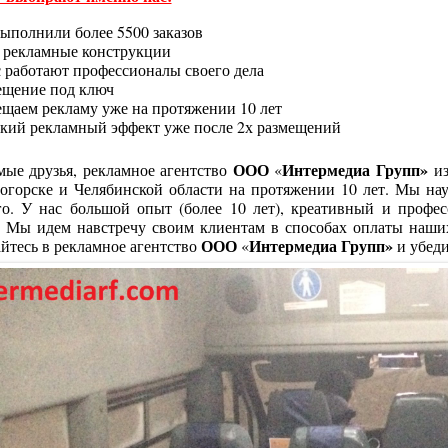
ыполнили более 5500 заказов
и рекламные конструкции
с работают профессионалы своего дела
ещение под ключ
ещаем рекламу уже на протяжении 10 лет
окий рекламный эффект уже после 2х размещений
ООО
Интермедиа Групп»
мые друзья, рекламное агентство
«
и
огорске и Челябинской области на протяжении 10 лет. Мы на
го. У нас большой опыт (более 10 лет), креативный и профе
. Мы идем навстречу своим клиентам в способах оплаты наших 
ООО
Интермедиа Групп»
йтесь в рекламное агентство
«
и убеди