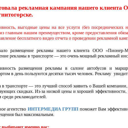
товала рекламная кампания нашего клиента 
нитогорске.
ивность, выгодные цены на все услуги (без посреднических на
з главным нашим преимуществом, кроме предоставления обязат
авление бесплатного видео отчета о проведении рекламной кам
вало размещение рекламы нашего клиента ООО «Пионер-Мо
ение рекламы в транспорте — это очень мощный рекламный инс
ивность размещения рекламы в салоне автобусов и марш
ртом в день пользуются десятки тысяч человек. Рекламу увидит 
 в транспорте — это лучший способ заявить о Вашей компании,
вующих скидках. Из-за низкой цены и хорошей эффективности,
 среди рекламодателей.
ИНТЕРМЕДИА ГРУПП
ное агентство
поможет Вам эффективно
мещения был максимальным.
 выбирают именно нас: