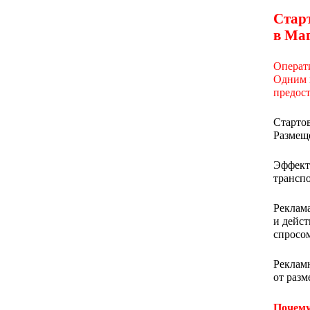
Стар
в Маг
Операт
Одним и
предост
Старто
Размещ
Эффект
транспо
Реклама
и дейст
спросом
Реклам
от раз
Почему