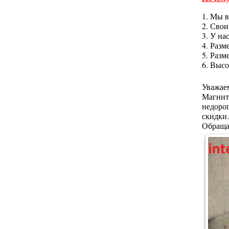
1. Мы в
2. Сво
3. У на
4. Разм
5. Разм
6. Выс
Уважае
Магнит
недоро
скидки
Обраща