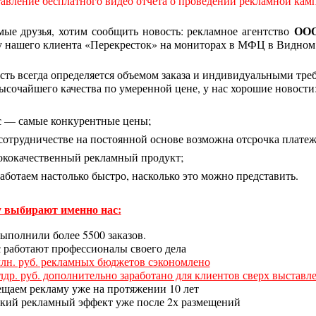
авление бесплатного видео отчета о проведении рекламной кам
ООО
мые друзья, хотим сообщить новость: рекламное агентство
у нашего клиента «Перекресток» на мониторах в МФЦ в Видном
ть всегда определяется объемом заказа и индивидуальными требо
очайшего качества по умеренной цене, у нас хорошие новости
с — самые конкурентные цены;
сотрудничестве на постоянной основе возможна отсрочка платеж
кокачественный рекламный продукт;
аботаем настолько быстро, насколько это можно представить.
 выбирают именно нас:
ыполнили более 5500 заказов.
с работают профессионалы своего дела
млн. руб. рекламных бюджетов сэкономлено
млдр. руб. дополнительно заработано для клиентов сверх выстав
ещаем рекламу уже на протяжении 10 лет
окий рекламный эффект уже после 2х размещений