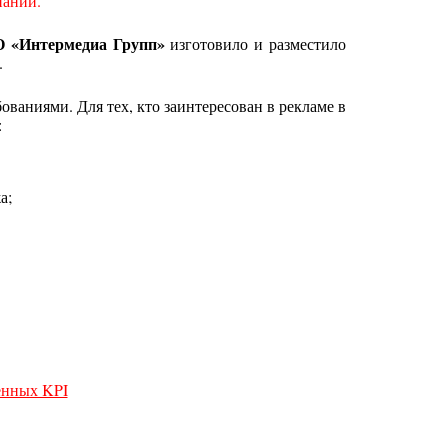
пании.
 «Интермедиа Групп»
изготовило и разместило
.
ваниями. Для тех, кто заинтересован в рекламе в
:
а;
ленных KPI