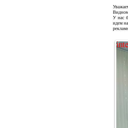
Уважае
Видном
У нас 
идем на
реклам