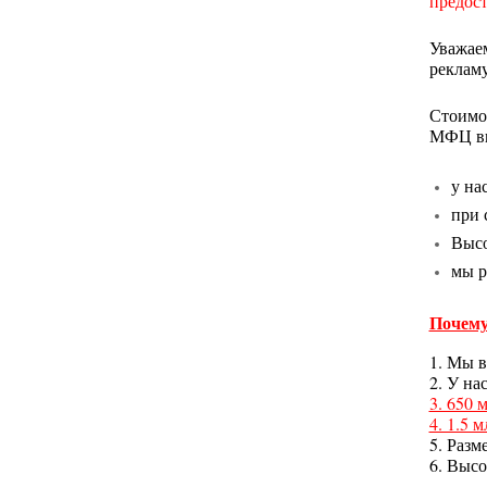
предост
Уважае
реклам
Стоимос
МФЦ выс
у на
при 
Высо
мы р
Почему
1. Мы в
2. У на
3. 650 
4. 1.5 
5. Разм
6. Выс