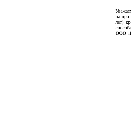
Уважае
на прот
лет), к
способ
ООО
«