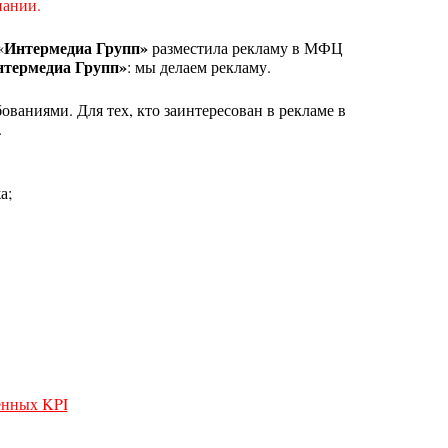
пании.
Интермедиа Групп»
«
разместила рекламу в МФЦ
термедиа Групп»
: мы делаем рекламу.
ваниями. Для тех, кто заинтересован в рекламе в
.
а;
ленных KPI