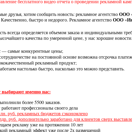
авление бесплатного видео отчета о проведении рекламной кам
ООО
ые друзья, хотим сообщить новость: рекламное агентство
ООО
Ин
 Качественно, быстро и недорого. Рекламное агентство
«
ть всегда определяется объемом заказа и индивидуальными требо
очайшего качества по умеренной цене, у нас хорошие новости
с — самые конкурентные цены;
сотрудничестве на постоянной основе возможна отсрочка платеж
кокачественный рекламный продукт;
аботаем настолько быстро, насколько это можно представить.
 выбирают именно нас:
ыполнили более 5500 заказов.
с работают профессионалы своего дела
млн. руб. рекламных бюджетов сэкономлено
млдр. руб. дополнительно заработано для клиентов сверх выстав
ещаем рекламу уже на протяжении 10 лет
окий рекламный эффект уже после 2х размещений