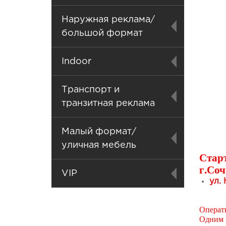
Наружная реклама/
большой формат
Indoor
Транспорт и
транзитная реклама
Малый формат/
уличная мебель
Стар
г.Соч
VIP
ул.
Операти
Одним и