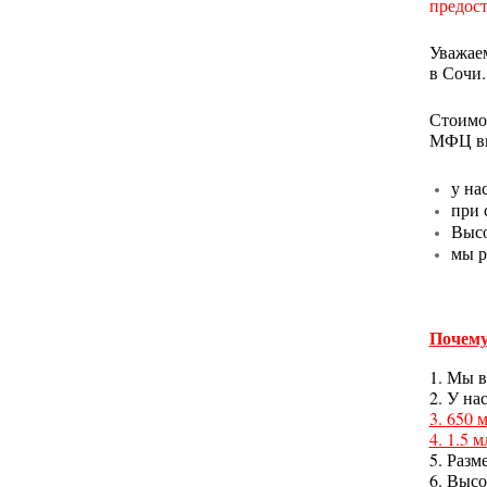
предост
Уважаем
в Сочи.
Стоимос
МФЦ выс
у на
при 
Высо
мы р
Почему
1. Мы в
2. У на
3. 650 
4. 1.5 
5. Разм
6. Выс