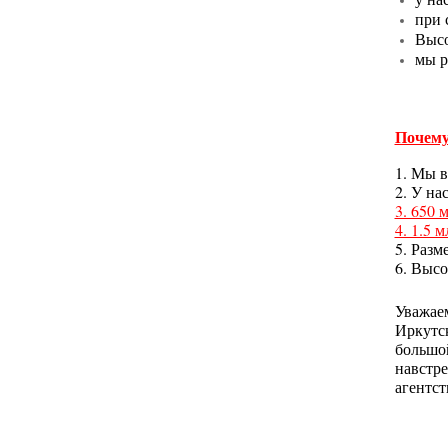
при 
Высо
мы р
Почему
1. Мы в
2. У на
3. 650 
4. 1.5 
5. Разм
6. Выс
Уважае
Иркутс
большо
навстр
агентс