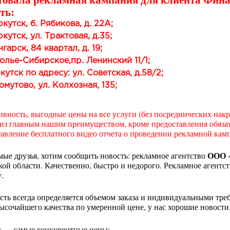
ть:
ркутск, б. Рябикова, д. 22А;
ркутск, ул. Трактовая, д.35;
нгарск, 84 квартал, д. 19;
солье-Сибирское,пр. Ленинский 11/1;
кутск по адресу: ул. Советская, д.58/2;
омутово, ул. Колхозная, 135;
вность, выгодные цены на все услуги (без посреднических накру
з главным нашим преимуществом, кроме предоставления обязате
авление бесплатного видео отчета о проведении рекламной кам
ООО
ые друзья, хотим сообщить новость: рекламное агентство
ой области. Качественно, быстро и недорого. Рекламное агентс
.
ть всегда определяется объемом заказа и индивидуальными требо
очайшего качества по умеренной цене, у нас хорошие новости
с — самые конкурентные цены;