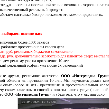
сотрудничестве на постоянной основе возможна отсрочка платеж
кокачественный рекламный продукт;
аботаем настолько быстро, насколько это можно представить.
 выбирают именно нас:
ыполнили более 5500 заказов.
с работают профессионалы своего дела
млн. руб. рекламных бюджетов сэкономлено
млдр. руб. дополнительно заработано для клиентов сверх выстав
ещаем рекламу уже на протяжении 10 лет
окий рекламный эффект уже после 2х размещений
ООО «Интермедиа Групп
мые друзья, рекламное агентство
кой области
на протяжении 10 лет. Мы научились делать кач
й опыт (более 10 лет), креативный и профессиональный колл
ечу своим клиентам в способах оплаты наших услуг (наличный,
ООО
Интермедиа Групп»
тво
«
и убедитесь, что у нас выгодно.