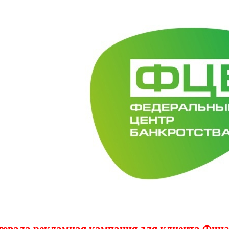
товала рекламная кампания для клиента Фин