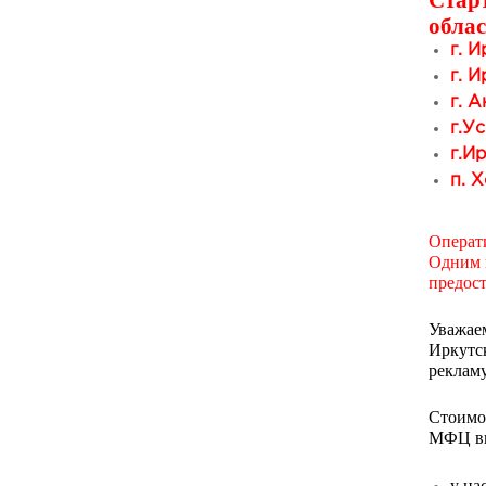
облас
г. И
г. И
г. А
г.У
г.Ир
п. Х
Операти
Одним и
предост
Уважаем
Иркутск
рекламу
Стоимос
МФЦ выс
у на