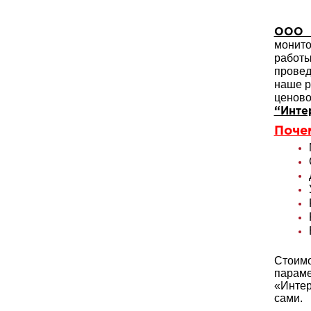
ООО 
монито
работ
провед
наше р
ценово
“Инте
Поче
Стоимо
параме
«Инте
сами.