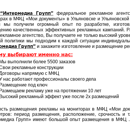
федеральное рекламное агентс
“Интермедиа Групп”
рах в МФЦ «Мои документы» в Ульяновске и Ульяновской о
ы мы получили огромный опыт по разработке, изгото
ению качественных эффективных рекламных кампаний. Р
екламное агентство, Вы получаете не только высокий урове
й политики мы подходим к каждой ситуации индивидуаль
и закажите изготовление и размещение р
рмедиа Групп”
му выбирают именно нас:
Мы выполнили более 5500 заказов
Свои рекламные конструкции
Договоры напрямую с МФЦ
У нас работают профессионалы своего дела
Размещение под ключ
Размещаем рекламу уже на протяжении 10 лет
Высокий рекламный эффект уже после 2х размещений
сть размещения рекламы на мониторах в МФЦ «Мои доку
тров: период размещения, расположение, срочность и 
рмедиа Групп» имеют большой опыт
размещения в МФЦ . 