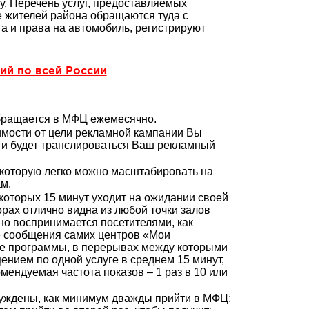
у. Перечень услуг, предоставляемых
 жителей района обращаются туда с
а и права на автомобиль, регистрируют
ий по всей России
обращается в МФЦ ежемесячно.
мости от цели рекламной кампании Вы
 и будет транслироваться Ваш рекламный
, которую легко можно масштабировать на
м.
которых 15 минут уходит на ожидании своей
рах отлично видна из любой точки залов
о воспринимается посетителями, как
 сообщения самих центров «Мои
е программы, в перерывах между которыми
нием по одной услуге в среднем 15 минут,
ендуемая частота показов – 1 раз в 10 или
уждены, как минимум дважды прийти в МФЦ: