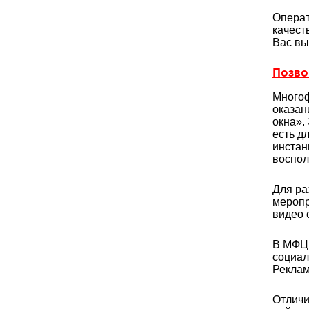
Операт
качест
Вас вы
Позвон
Многоф
оказан
окна».
есть д
инстан
воспол
Для ра
меропр
видео 
В МФЦ 
социал
Реклам
Отличи