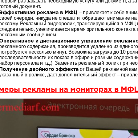
первый раз заказать необходимую услугу или документ, а за
готовый документ.
– привлекает к себе вни
Эффективная реклама в МФЦ
своей очереди, никуда не спешат и обращают внимание на
рекламу. Рекламный видеоролик, транслирующийся в МФЦ н
следовательно, увеличивается время зрительного контакта
рекламным сообщением.
Оперативное и дистанционное управление рекламн
рекламного содержания, производится удаленно из единого
потребуется несколько минут. Возможна загрузка до 10 ро
последовательности их показа в эфире и разным содержани
набор персонала и т.д.). Заменить рекламный ролик при не
от Вашей рекламной камп
Получение двойного эффекта
указанный в ролике, даст дополнительный эффект – привле
меры рекламы на мониторах в МФЦ