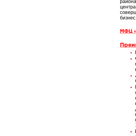
района
центра
соверш
бизнес
МФЦ «
Преи