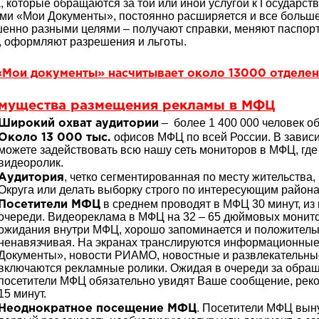
, которые обращаются за той или иной услугой к Государств
ми «Мои Документы», постоянно расширяется и все больше
енно разными целями – получают справки, меняют паспорт
, оформляют разрешения и льготы.
Мои документы» насчитывает около 13000 отделен
мущества размещения рекламы в МФЦ
– более 1 400 000 человек 
Широкий охват аудитории
офисов МФЦ по всей России. В зависи
Около 13 000 тыс.
можете задействовать всю нашу сеть мониторов в МФЦ, где
видеоролик.
, четко сегментированная по месту жительства
Аудитория
Округа или делать выборку строго по интересующим района
в среднем проводят в МФЦ 30 минут, из 
Посетители МФЦ
очереди. Видеореклама в МФЦ на 32 – 65 дюймовых монито
ожидания внутри МФЦ, хорошо запоминается и положительн
ненавязчивая. На экранах транслируются информационные
Документы», новости РИАМО, новостные и развлекательны
включаются рекламные ролики. Ожидая в очереди за обраще
посетители МФЦ обязательно увидят Ваше сообщение, реком
15 минут.
. Посетители МФЦ вын
Неоднократное посещение МФЦ